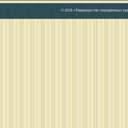
© 2026 «Товарищество передвижных ху