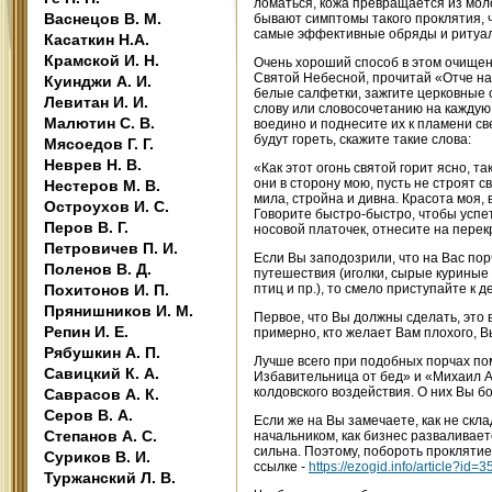
ломаться, кожа превращается из моло
Васнецов В. М.
бывают симптомы такого проклятия, 
самые эффективные обряды и ритуалы
Касаткин Н.А.
Крамской И. Н.
Очень хороший способ в этом очищени
Святой Небесной, прочитай «Отче наш
Куинджи А. И.
белые салфетки, зажгите церковные с
Левитан И. И.
слову или словосочетанию на каждую 
Малютин С. В.
воедино и поднесите их к пламени св
будут гореть, скажите такие слова:
Мясоедов Г. Г.
Неврев Н. В.
«Как этот огонь святой горит ясно, та
они в сторону мою, пусть не строят с
Нестеров М. В.
мила, стройна и дивна. Красота моя, 
Остроухов И. С.
Говорите быстро-быстро, чтобы успет
Перов В. Г.
носовой платочек, отнесите на перекр
Петровичев П. И.
Если Вы заподозрили, что на Вас пор
Поленов В. Д.
путешествия (иголки, сырые куриные я
Похитонов И. П.
птиц и пр.), то смело приступайте к 
Прянишников И. М.
Первое, что Вы должны сделать, это 
Репин И. Е.
примерно, кто желает Вам плохого, 
Рябушкин А. П.
Лучше всего при подобных порчах по
Савицкий К. А.
Избавительница от бед» и «Михаил А
колдовского воздействия. О них Вы б
Саврасов А. К.
Серов В. А.
Если же на Вы замечаете, как не скла
Степанов А. С.
начальником, как бизнес разваливается
сильна. Поэтому, побороть проклятие
Суриков В. И.
ссылке -
https://ezogid.info/article?id=3
Туржанский Л. В.