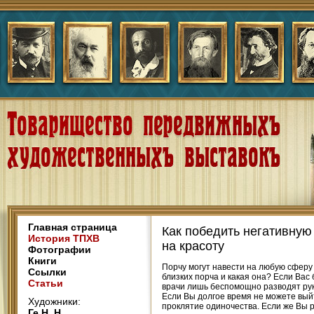
Главная страница
Как победить негативную 
История ТПХВ
на красоту
Фотографии
Книги
Порчу могут навести на любую сферу 
Ссылки
близких порча и какая она? Если Вас
Статьи
врачи лишь беспомощно разводят рук
Если Вы долгое время не можете выйт
Художники:
проклятие одиночества. Если же Вы р
Ге Н. Н.