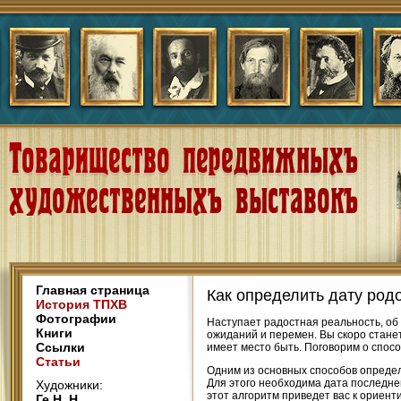
Главная страница
Как определить дату род
История ТПХВ
Фотографии
Наступает радостная реальность, об
Книги
ожиданий и перемен. Вы скоро станет
Ссылки
имеет место быть. Поговорим о спос
Статьи
Одним из основных способов определ
Для этого необходима дата последней
Художники:
этот алгоритм приведет вас к ориен
Ге Н. Н.