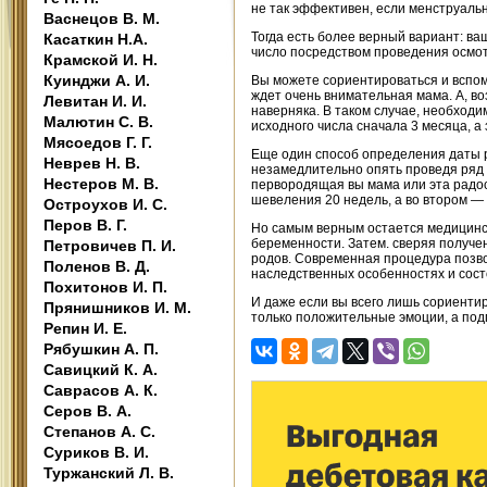
не так эффективен, если менструаль
Васнецов В. М.
Тогда есть более верный вариант: в
Касаткин Н.А.
число посредством проведения осмот
Крамской И. Н.
Куинджи А. И.
Вы можете сориентироваться и вспо
ждет очень внимательная мама. А, во
Левитан И. И.
наверняка. В таком случае, необходим
Малютин С. В.
исходного числа сначала 3 месяца, а
Мясоедов Г. Г.
Еще один способ определения даты 
Неврев Н. В.
незамедлительно опять проведя ряд в
Нестеров М. В.
первородящая вы мама или эта радост
шевеления 20 недель, а во втором — 
Остроухов И. С.
Перов В. Г.
Но самым верным остается медицинс
беременности. Затем. сверяя получе
Петровичев П. И.
родов. Современная процедура позво
Поленов В. Д.
наследственных особенностях и сост
Похитонов И. П.
И даже если вы всего лишь сориенти
Прянишников И. М.
только положительные эмоции, а под
Репин И. Е.
Рябушкин А. П.
Савицкий К. А.
Саврасов А. К.
Серов В. А.
Степанов А. С.
Суриков В. И.
Туржанский Л. В.