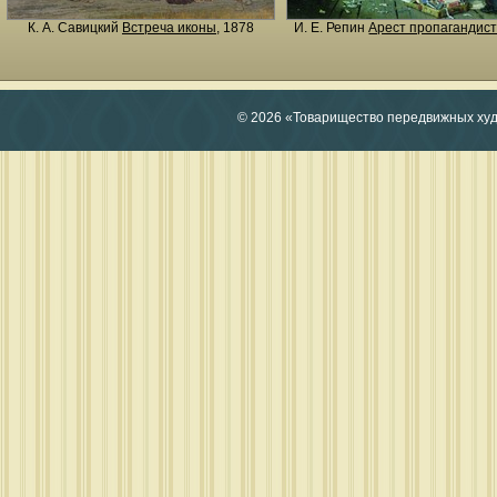
К. А. Савицкий
Встреча иконы
, 1878
И. Е. Репин
Арест пропагандис
© 2026 «Товарищество передвижных ху