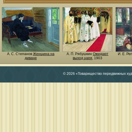
А. С. Степанов
Женщина на
А. П. Рябушкин
Ожидают
И. Е. Р
диване
выход царя
, 1903
© 2026 «Товарищество передвижных ху