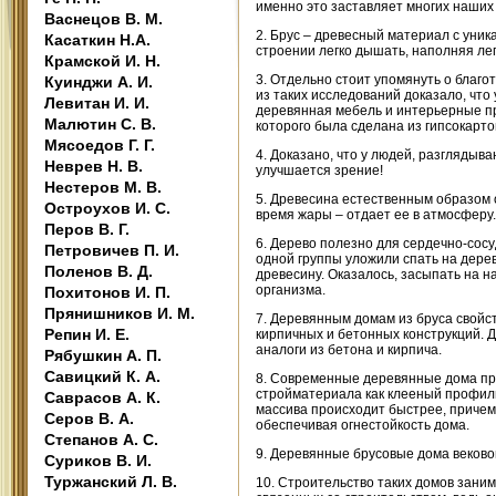
именно это заставляет многих наши
Васнецов В. М.
2. Брус – древесный материал с уник
Касаткин Н.А.
строении легко дышать, наполняя л
Крамской И. Н.
3. Отдельно стоит упомянуть о благо
Куинджи А. И.
из таких исследований доказало, что
Левитан И. И.
деревянная мебель и интерьерные пр
Малютин С. В.
которого была сделана из гипсокарто
Мясоедов Г. Г.
4. Доказано, что у людей, разгляды
Неврев Н. В.
улучшается зрение!
Нестеров М. В.
5. Древесина естественным образом о
Остроухов И. С.
время жары – отдает ее в атмосферу.
Перов В. Г.
6. Дерево полезно для сердечно-сос
Петровичев П. И.
одной группы уложили спать на дерев
Поленов В. Д.
древесину. Оказалось, засыпать на н
организма.
Похитонов И. П.
Прянишников И. М.
7. Деревянным домам из бруса свойс
Репин И. Е.
кирпичных и бетонных конструкций. Д
аналоги из бетона и кирпича.
Рябушкин А. П.
Савицкий К. А.
8. Современные деревянные дома пра
стройматериала как клееный профил
Саврасов А. К.
массива происходит быстрее, причем
Серов В. А.
обеспечивая огнестойкость дома.
Степанов А. С.
9. Деревянные брусовые дома веково
Суриков В. И.
Туржанский Л. В.
10. Строительство таких домов заним