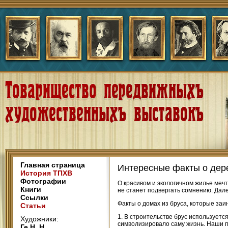
Главная страница
Интересные факты о дер
История ТПХВ
Фотографии
О красивом и экологичном жилье мечт
Книги
не станет подвергать сомнению. Дал
Ссылки
Факты о домах из бруса, которые заи
Статьи
1. В строительстве брус используетс
Художники:
символизировало саму жизнь. Наши пр
Ге Н. Н.