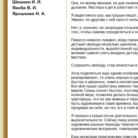
Шишкин И. И.
Она, по моему мнению, не для начин
Якоби В. И.
дыхании. Мастера и дети работают в
Ярошенко Н. А.
Я видел много раз, как гуашью пишут 
Уверен, по-другому с ней просто нел
Нет, я, конечно, не запрещаю пользо
того, чтобы самому определиться и п
Пикассо немного лукавил, когда говор
детская свобода несколько однобока, 
индивидуальности, выработанной худо
великие сумели слить воедино детск
мастера.
Сохранить свободу, став личностью в 
Хочу поделиться еще одним соображе
реагирования», то очень хорошо и уд
быстро и уверенно, ловить неповтори
Все мои гуаши сработаны именно так
миром. Гуашь сохнет быстро, поэтому
полной мере, позволяя делать больш
чувствуешь, что не зря живешь и твор
быть художником в такие времена. Бр
предавая ни себя, ни тех, кто в тебя
Я пришел к гуаши после длительного
выразительности. Сейчас пишу исклю
художника разные периоды творчест
художнические воззрения, темпераме
Еще несколько практических советов.