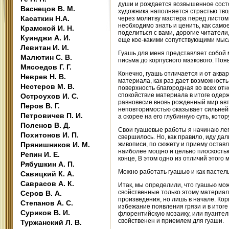
души и рождается возвышенное сост
Васнецов В. М.
художника наполняется страстью твор
Касаткин Н.А.
через молитву мастера перед листом 
необходимо знать и ценить, как само
Крамской И. Н.
поделиться с вами, дорогие читател
Куинджи А. И.
еще кое-какими сопутствующими мыс
Левитан И. И.
Гуашь для меня представляет собой
Малютин С. В.
письма до корпусного мазкового. По
Мясоедов Г. Г.
Конечно, гуашь отличается и от аква
Неврев Н. В.
материала, как раз дает возможность
Нестеров М. В.
поверхность благородная во всех отн
спокойствие материала в итоге одерж
Остроухов И. С.
равновесие вновь рожденный мир авто
Перов В. Г.
неповторимостью оказывает сильней
Петровичев П. И.
а скорее на его глубинную суть, кот
Поленов В. Д.
Свои гуашевые работы я начинаю легк
Похитонов И. П.
свершилось. Но, как правило, иду дал
Прянишников И. М.
живописи, по сюжету и приему остав
наиболее мощно и цельно плоскостью,
Репин И. Е.
конце, В этом одно из отличий этого 
Рябушкин А. П.
Можно работать гуашью и как пасте
Савицкий К. А.
Саврасов А. К.
Итак, мы определили, что гуашью мож
свойственные только этому материал
Серов В. А.
произведения, но лишь в начале. Ко
Степанов А. С.
избежание появления грязи и в итоге
Суриков В. И.
флорентийскую мозаику, или пуантель
свойственен и приемлем для гуаши.
Туржанский Л. В.