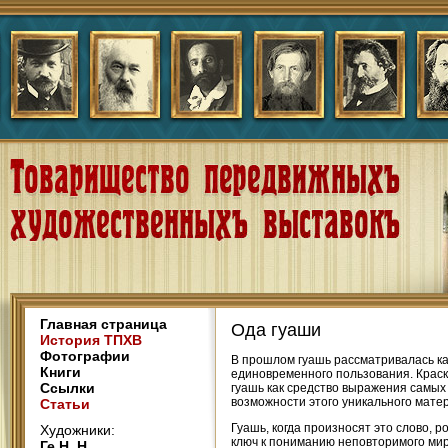
Главная страница
Ода гуаши
История ТПХВ
Фотографии
В прошлом гуашь рассматривалась к
Книги
единовременного пользования. Краски
Ссылки
гуашь как средство выражения самых 
возможности этого уникального матер
Статьи
Гуашь, когда произносят это слово, р
Художники:
ключ к пониманию неповторимого мира
Ге Н. Н.