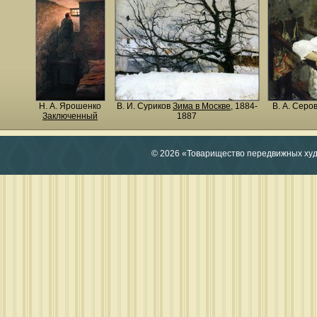
Н. A. Ярошенко
В. И. Суриков
Зима в Москве
, 1884-
В. А. Серо
Заключенный
1887
© 2026 «Товарищество передвижных ху