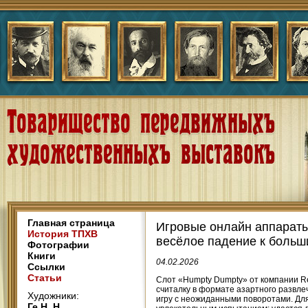
Главная страница
Игровые онлайн аппараты
История ТПХВ
весёлое падение к боль
Фотографии
Книги
04.02.2026
Ссылки
Статьи
Слот «Humpty Dumpty» от компании R
считалку в формате азартного развл
Художники:
игру с неожиданными поворотами. Дл
Ге Н. Н.