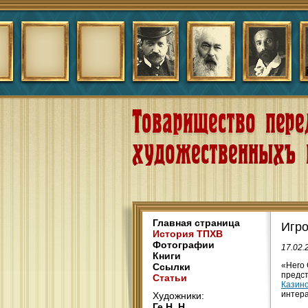
Главная страница
Игро
История ТПХВ
Фотографии
17.02.
Книги
«Hero 
Ссылки
предст
Статьи
Казин
интера
Художники:
Ге Н. Н.