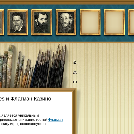
es и Флагман Казино
, является уникальным
привлекает внимание гостей
Флагман
анику игры, основанную на