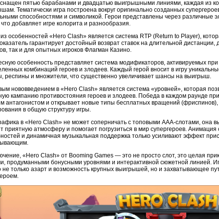
снащен пятью барабанами и двадцатью выигрышными линиями, каждая из ко
шам. Тематически игра построена вокруг оригинально созданных супергерое
ьными способностями и символикой. Герои представлены через различные эле
 что добавляет игре колорита и разнообразия.
из особенностей «Hero Clash» является система RTP (Return to Player), кото
оказатель гарантирует достойный возврат ставок на длительной дистанции, 
ов, так и для опытных игроков Флагман Казино.
сную особенность представляет система модификаторов, активируемых при
ленных комбинаций героев и злодеев. Каждый герой вносит в игру уникальн
, респины и множители, что существенно увеличивает шансы на выигрыш.
ым нововведением в «Hero Clash» является система «уровней», которая поз
ую кампанию противостояния героев и злодеев. Победа в каждом раунде при
м антагонистом и открывает новые типы бесплатных вращений (фриспинов), 
ования в общую структуру игры.
рафика в «Hero Clash» не может соперничать с топовыми AAA-слотами, она в
т приятную атмосферу и помогает погрузиться в мир супергероев. Анимация
ностей и динамичная музыкальная поддержка только усиливают эффект прис
тывающим.
ючение, «Hero Clash» от Booming Games — это не просто слот, это целая пр
и, продуманными бонусными уровнями и интерактивной сюжетной линией. И
 не только азарт и возможность крупных выигрышей, но и захватывающее пу
героем.