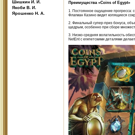
Шишкин И. И.
Преимущества «Coins of Egypt»
Якоби В. И.
1. Постоянное ощущение прогресса: с
Ярошенко Н. А.
Флагман Казино видит копящиеся сок
2. Финальный супер-приз бонуса, об
щедрым, особенно при сборе множест
3. Низко-средняя волатильность обес
NetEnt с египетскими деталями делае