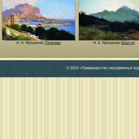
Н. A. Ярошенко
Палермо
Н. A. Ярошенко
Бештау
© 2026 «Товарищество передвижных ху