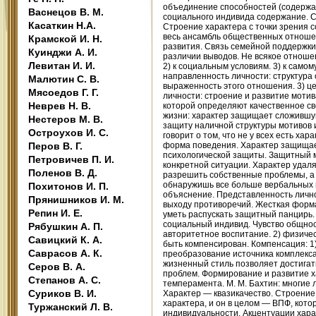
Васнецов В. М.
Касаткин Н.А.
Крамской И. Н.
Куинджи А. И.
Левитан И. И.
Малютин С. В.
Мясоедов Г. Г.
Неврев Н. В.
Нестеров М. В.
Остроухов И. С.
Перов В. Г.
Петровичев П. И.
Поленов В. Д.
Похитонов И. П.
Прянишников И. М.
Репин И. Е.
Рябушкин А. П.
Савицкий К. А.
Саврасов А. К.
Серов В. А.
Степанов А. С.
Суриков В. И.
Туржанский Л. В.