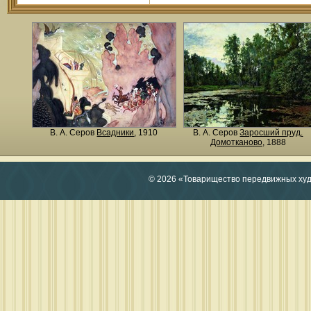
В. А. Серов
Всадники
, 1910
В. А. Серов
Заросший пруд.
Домотканово
, 1888
© 2026 «Товарищество передвижных ху