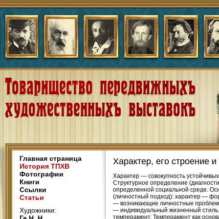
Главная страница
Характер, его строение 
История ТПХВ
Фотографии
Характер — совокупность устойчивых психических качеств, связанных с привычными, типовыми способами поведения. Структурное определение (диагностический подход): характер — прижизненное проявление темперамента в определенной социальной среде. Основа характера: врожденный темперамент. Функциональное определение (личностный подход): характер — форма поведения, необходимая для сохранения имеющейся структуры мотивов. Основа — возникающие личностные проблемы. Свойства характера — возможные способы решения проблем. А. Адлер: характер — индивидуальный жизненный стиль. Характер как индивидуальный стиль. Подходы к изучению характера: 1) характер и темперамент. Темперамент как основа характера. 2) характер и личность. Личность как социальный индивид. Характер — объединение способностей (содержание) и темперамента (форма). Это форма, позволяющая освоить важное для социального индивида содержание. Строение характера. Единица анализа: индивидная черта. Факторный анализ. (?1) Строение характера с точки зрения содержания. Ананьев: характер — система отношений. Маркс: сущность человека есть весь ансамбль общественных отношений. Черта характера — отношение социальной личности к жизненным условиям ее развития. Связь семейной поддержки с IQ: расходящееся и перекрестное взаимодействие — отличия в качественном различии выводов. Не всякое отношение есть черта характера, а только существенное. Какое? 1) к природе (экосознание). 2) к социальным условиям. 3) к самому себе. Для определения характера вводят понятие «направленности личности». 1) направленность личности: структура отношений тесно связана с мотивационной структурой. 2) сила характера — выраженность этого отношения. 3) цельность характера — согласованность отношений меду чертами. Направленность личности: строение и развитие мотивационной сферы личности, степень иерархизации и внутренней согласованности которой определяют качественное своеобразие характера, его силу и цельность. Формирование стиля поведения и стиля жизни: характер защищает сложившуюся структуру мотивов. Кант: «характер — форма поведение, которая обеспечивает защиту наличной структуры мотивов и выбор в неопределенной ситуации», «характер — достоинство человека». Кант говорит о том, что не у всех есть характер: «поведение человека без характера зависит от случая». Нет характера, но есть форма поведения. Характер защищает структуру мотивов. Если в ней есть конфликт, то проявляются негативные функции психологической защиты. Защитный механизм обеспечивает временное снятие тревоги, позволяет не растеряться в конкретной ситуации. Характер удаляет от решения проблем. В. Райх: телесно ориентированная терапия. Сначала надо разрешить собственные проблемы, а потом помогать другим. Когда Оно начинает говорить, то сколько не разговаривай, обнаружишь все больше вербальных проблем (терапия Фрейда: «излечение словом»). Уход от проблемы через ее объяснение. Представленность личностных проблем в теле — телесный защитный панцирь. Характер препятствует выходу противоречий. Жесткая форма мешает развитию личности, т.к. любая ситуация представляется типовой. Нужно уметь распускать защитный панцирь. Поступок — привычка — характер — судьба.
Книги
Ссылки
Статьи
Художники:
Ге Н. Н.