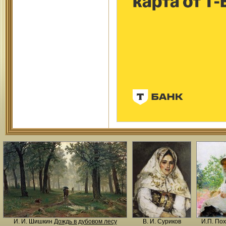
И. И. Шишкин
Дождь в дубовом лесу
В. И. Суриков
И.П. По