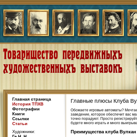
Главная страница
Главные плюсы Клуба Ву
История ТПХВ
Фотографии
Обожаете игровые автоматы? Мечтае
Книги
заведение, которое обеспечит вас ма
Ссылки
точно порадуют. Просто регистрируйт
будете много играть и много выигрыва
Статьи
Преимущества клуба Вулкан
Художники:
Ге Н. Н.