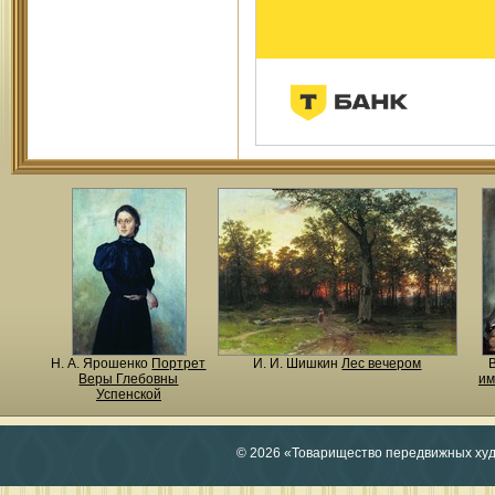
Н. A. Ярошенко
Портрет
И. И. Шишкин
Лес вечером
Веры Глебовны
им
Успенской
© 2026 «Товарищество передвижных ху