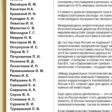
основном у поставщиков в регионах, 
Васнецов В. М.
приходится 41% мировых запасов га
Касаткин Н.А.
Стоимость добычи природного газа в
Крамской И. Н.
инфраструктурные расходы: на транс
Куинджи А. И.
этом убеждено большинство эксперто
Левитан И. И.
Международное энергетическое агентс
Малютин С. В.
Исполнительный директор IEA Клод М
Мясоедов Г. Г.
мировом масштабе среди предприятий 
обеспечить объем поставок в соотве
Неврев Н. В.
Нестеров М. В.
До тех пор пока Россия не подпишет
энергетические предприятия будут м
Остроухов И. С.
потребности в поставках газа из Рос
Перов В. Г.
хотя бы ориентировочных данных их 
Петровичев П. И.
вхождение в западноевропейскую сис
условие: «Газпром» в случае его экс
Поленов В. Д.
Как IEA, так и Еврокомиссия требуют
Похитонов И. П.
монополию «Газпрома», государственн
Прянишников И. М.
«Ввиду радикальных политических вы
Репин И. Е.
энергетическая компания Германии,
Рябушкин А. П.
сказал корреспонденту Handelsblatt 
Россия и ЕС откроют друг для друга с
Савицкий К. А.
нужные ей инвестиции.
Саврасов А. К.
Еще одна угроза дисбаланса — это н
Серов В. А.
газа из России может стать драматич
Степанов А. С.
клиенты. В России сконцентрировано
Суриков В. И.
привлекательными, так как их можно 
Туржанский Л. В.
Если правительство Германии будет 