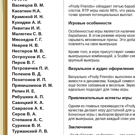
Васнецов В. М.
«Fruity Friends» обладает пятью бара
Касаткин Н.А.
слотов. RTP игры около 96%, что указ
точки зрения потенциальных выплат.
Крамской И. Н.
Куинджи А. И.
Игровые особенности
Левитан И. И.
Особенностью игры является наличие
Малютин С. В.
барабанах. В этом режиме игроку каз
Мясоедов Г. Г.
скрывать мгновенные призы. Это доба
повлиять на свои выигрыши.
Неврев Н. В.
Нестеров М. В.
Кроме того, в игре присутствуют симв
выигрышных комбинаций, а Scatter-с
Остроухов И. С.
крупный выигрыш.
Перов В. Г.
Петровичев П. И.
Визуальное и аудио оформление
Поленов В. Д.
Визуально «Fruity Friends» выполнен
Похитонов И. П.
живости и динамизма. Каждый символ 
Прянишников И. М.
еще более забавным и веселым. Звук
идеально подходит для темы игры.
Репин И. Е.
Рябушкин А. П.
Привлекательные аспекты игры
Савицкий К. А.
Одним из главных преимуществ «Fruit
Саврасов А. К.
качества делают игру доступной для ш
Серов В. А.
Бонусные игры с выбором фруктов и 
для выигрыша, делая каждый спин ун
Степанов А. С.
Суриков В. И.
Заключение
Туржанский Л. В.