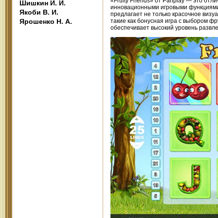
«Fruity Friends» от Pariplay — это от
Шишкин И. И.
инновационными игровыми функциями 
Якоби В. И.
предлагает не только красочное визу
Ярошенко Н. А.
такие как бонусная игра с выбором фр
обеспечивает высокий уровень развле