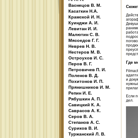
Васнецов В. М.
Сюже
Касаткин Н.А.
Действ
Крамской И. Н.
агораф
Куинджи А. И.
Девушк
ранимо
Левитан И. И.
работа
Малютин С. В.
подрос
Мясоедов Г. Г.
погово
продюс
Неврев Н. В.
преусп
Нестеров М. В.
предст
Остроухов И. С.
Где м
Перов В. Г.
Петровичев П. И.
Filmac
Поленов В. Д.
адапти
и доку
Похитонов И. П.
нужный
Прянишников И. М.
прилаг
Репин И. Е.
Если п
Рябушкин А. П.
дел.
Савицкий К. А.
Саврасов А. К.
Серов В. А.
Степанов А. С.
Суриков В. И.
Туржанский Л. В.