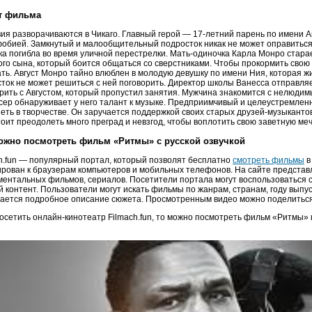
т фильма
ия разворачиваются в Чикаго. Главный герой — 17-летний парень по имени А
обией. Замкнутый и малообщительный подросток никак не может оправиться 
а погибла во время уличной перестрелки. Мать-одиночка Карла Монро стара
го сына, который боится общаться со сверстниками. Чтобы прокормить сво
ть. Август Монро тайно влюблен в молодую девушку по имени Ния, которая ж
ток не может решиться с ней поговорить. Директор школы Ванесса отправляе
рить с Августом, который пропустил занятия. Мужчина знакомится с нелюд
ер обнаруживает у него талант к музыке. Предприимчивый и целеустремлен
еть в творчестве. Он заручается поддержкой своих старых друзей-музыканто
оит преодолеть много преград и невзгод, чтобы воплотить свою заветную меч
ожно посмотреть фильм «Ритмы» с русской озвучкой
h.fun — популярный портал, который позволят бесплатно
смотреть фильмы
в
рован к браузерам компьютеров и мобильных телефонов. На сайте представ
ментальных фильмов, сериалов. Посетители портала могут воспользоваться
 контент. Пользователи могут искать фильмы по жанрам, странам, году выпус
ается подробное описание сюжета. Просмотренным видео можно поделиться 
осетить онлайн-кинотеатр Filmach.fun, то можно посмотреть фильм «Ритмы»