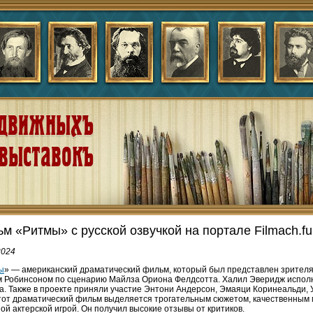
м «Ритмы» с русской озвучкой на портале Filmach.fu
2024
ы
» — американский драматический фильм, который был представлен зрителям
 Робинсоном по сценарию Майлза Ориона Фелдсотта. Халил Эверидж исполни
. Также в проекте приняли участие Энтони Андерсон, Эмаяци Коринеальди, У
тот драматический фильм выделяется трогательным сюжетом, качественным
ой актерской игрой. Он получил высокие отзывы от критиков.