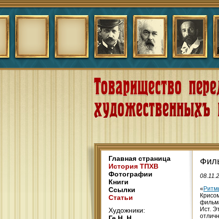
Главная страница
Филь
История ТПХВ
Фотографии
08.11.
Книги
«
Ритм
Ссылки
Крисом
Статьи
фильма
Ист. Э
Художники:
отличн
Ге Н. Н.