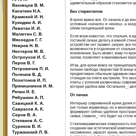
удивительным образом становится ц
Васнецов В. М.
Касаткин Н.А.
Без стереотипов
Крамской И. Н.
В кухне важно все. От начала и до к
Куинджи А. И.
условные «начало» и «конец», а за
Левитан И. И.
облик сегодняшней кухни.
Малютин С. В.
Если всем известно, что спальня, в 
Мясоедов Г. Г.
гостиной лучше делать в южной стен
устройстве нет правил, скорее, все 
Неврев Н. В.
возможности в отдалении от спальни 
Нестеров М. В.
исключения. Быть может, кому-то ку
Остроухов И. С.
залом, позволяет в максимально кор
Перов В. Г.
Итак, для кухни вовсе не принципиаль
Петровичев П. И.
полная свобода творчества! В конце 
продиктовано обычным здравым смысл
Поленов В. Д.
стоящую на плите кастрюлю. Что кас
Похитонов И. П.
плиты с успехом развенчаны совреме
Прянишников И. М.
которая удобна вам. Остальное_- дел
Репин И. Е.
От печки
Рябушкин А. П.
Савицкий К. А.
Интерьер современной кухни далек от
(не только кормилица, но и многове
Саврасов А. К.
формирует сейчас удобное пространс
Серов В. А.
семья, главное_- что будет на столе 
Степанов А. С.
Стеклокерамическая поверхность пли
Суриков В. И.
создании как эстетической компонент
Туржанский Л. В.
несомненно, украсят кухню, выполне