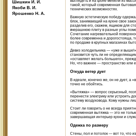
выглядеть и на фоне мебели из масс
Шишкин И. И.
такой, который современная бытовая 
Якоби В. И.
технических возможностях.
Ярошенко Н. А.
Важную эстетическую победу одержал
блок, занимающий на кухне свое зак
разделив его, скажем, ящиком для ст
вчерашнюю плиту в разные углы помещ
Сочетание нагревательной поверхнос
более современна и дорогостояща, т
по продаже в крупных магазинах быто
Девиз холодильника — «уже и выше!»
становится чуть ли не определяющим
«оставляет желать большего», прежде
Но, что важнее — пространство или 
Откуда ветер дует
В идеале, конечно же, он не дует, а 
точно не обойтись.
«Вытяжка» — вопрос серьезный, поэт
перенести электрику или устроить до
систему воздуховода. Кому нужны л
Стоит ли говорить о не всегда прият
современная вытяжка — это не тольк
завершающая интерьер кухни и служ
Одежка по размеру
Стены, пол и потолок — вот то, что 