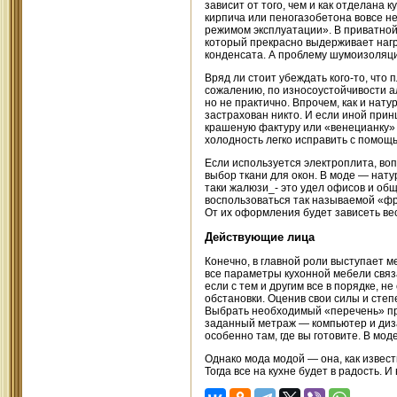
зависит от того, чем и как отделана 
кирпича или пеногазобетона вовсе не
режимом эксплуатации». В приватной 
который прекрасно выдерживает нагр
конденсата. А проблему шумоизоляц
Вряд ли стоит убеждать кого-то, что 
сожалению, по износоустойчивости а
но не практично. Впрочем, как и нату
застрахован никто. И если иной при
крашеную фактуру или «венецианку» н
холодность легко исправить с помощ
Если используется электроплита, воп
выбор ткани для окон. В моде — натур
таки жалюзи_- это удел офисов и общ
воспользоваться так называемой «фра
От их оформления будет зависеть вес
Действующие лица
Конечно, в главной роли выступает ме
все параметры кухонной мебели свя
если с тем и другим все в порядке, 
обстановки. Оценив свои силы и степ
Выбрать необходимый «перечень» пре
заданный метраж — компьютер и диз
особенно там, где вы готовите. В мо
Однако мода модой — она, как извест
Тогда все на кухне будет в радость. И