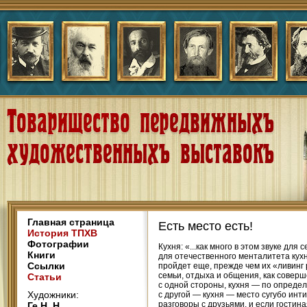
Главная страница
Есть место есть!
История ТПХВ
Фотографии
Кухня: «...как много в этом звуке дл
Книги
для отечественного менталитета кухн
Ссылки
пройдет еще, прежде чем их «ливинг р
семьи, отдыха и общения, как соверш
Статьи
с одной стороны, кухня — по определ
Художники:
с другой — кухня — место сугубо инт
разговоры с друзьями. и если гостина
Ге Н. Н.