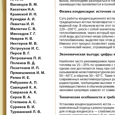
выбор, необходимо разобраться в том
Васнецов В. М.
преимущества проявляются в полной
Касаткин Н.А.
Физика конденсации: источник с
Крамской И. Н.
Суть работы конденсационного котла
Куинджи А. И.
традиционных котлах безвозвратно т
Левитан И. И.
водяной пар. В обычном котле этот 
Малютин С. В.
120—200°C, унося с собой значитель
теплообменником, через который про
Мясоедов Г. Г.
этой воды достаточно низка (обычно 
Неврев Н. В.
теплообменника, выделяя при этом д
Нестеров М. В.
Именно этот процесс позволяет зая
— технический нюанс, отражающий бо
Остроухов И. С.
Перов В. Г.
Экономическая выгода: цифры 
Петровичев П. И.
Наиболее часто рекламируемое преи
Поленов В. Д.
топлива на 15—35% по сравнению с 
Похитонов И. П.
однако они достигаются лишь при со
называемом низкотемпературном реж
Прянишников И. М.
50—60°C и обратки 30—40°C. Такие 
Репин И. Е.
современных низкотемпературных ра
Рябушкин А. П.
радиаторами, требующими высоких т
преимущественно в обычном режиме, 
Савицкий К. А.
экономия напрямую зависит от совме
Саврасов А. К.
Серов В. А.
Технические особенности и треб
Степанов А. С.
Установка конденсационного котла —
Суриков В. И.
комплексный подход к реконструкции
Туржанский Л. В.
для отвода конденсата — слабокисло