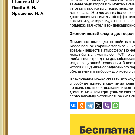
система отопления должна быть спос
Шишкин И. И.
замены радиаторов или монтажа смес
Якоби В. И.
изготавливаются из специальных ма
конденсата. Это делает их более до
Ярошенко Н. А.
достижения максимальной эффективн
автоматику, которая будет плавно р
поддерживая котел в конденсационно
Экологический след и долгосроч
Помимо экономии для потребителя, 
Более полное сгорание топлива и ни
вредных веществ в атмосферу. По нек
может быть снижен на 60—70% по сра
глобального тренда на декарбонизац
конденсационной технологии. В неко
котлов с КПД ниже определенного по
обязательным выбором для нового ст
В заключение можно сказать, что ко
способная принести ощутимую пользу
правильного проектирования и монт
домов с низкотемпературными систе
первоначальную стоимость за счет с