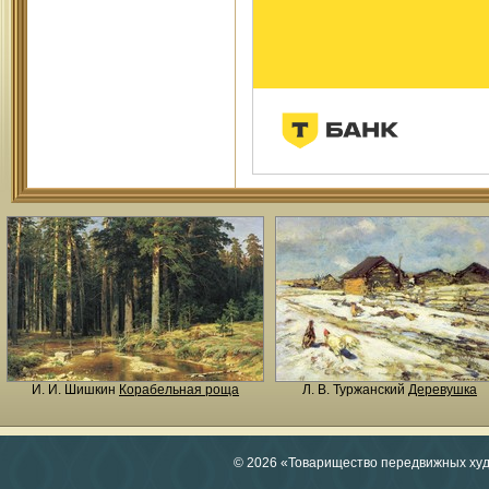
И. И. Шишкин
Корабельная роща
Л. В. Туржанский
Деревушка
© 2026 «Товарищество передвижных ху