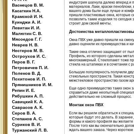
индустрия шагнула далеко вперед и 
Васнецов В. М.
материалов. Лаки, краски пеноблоки,
Касаткин Н.А.
вашего дома были еще лучше и комфо
пришли пластиковые окна, которые с
Крамской И. Н.
позволить такие изделия то сегодня 
Куинджи А. И.
строит дом своей мечты.
Левитан И. И.
Достоинства металлопластиковы
Малютин С. В.
Мясоедов Г. Г.
Окна ПВХ уже давно пришли на смену
давно оценили их преимущества и ка
Неврев Н. В.
Нестеров М. В.
Такие окна отлично защищают от пыли
Остроухов И. С.
Профиль, из которого сделаны метал
многокамерный. Стеклопакет тоже при
Перов В. Г.
стекла на штапиках и в сочетании с 
Петровичев П. И.
Большую популярность получили двух
Поленов В. Д.
стекольных пространств. Такая конс
Похитонов И. П.
межстекловое пространство газом арг
Прянишников И. М.
Еще одно преимущество таких окон з
Репин И. Е.
справиться даже неопытный специали
Рябушкин А. П.
действительно не сложный процесс.
Савицкий К. А.
Монтаж окон ПВХ
Саврасов А. К.
Серов В. А.
Если вы решили обратиться к специа
которые будут это делать. В заранее
Степанов А. С.
формы и какого профиля вы желаете
Суриков В. И.
После того как вы окончательно догов
Туржанский Л. В.
ждать вашего заказа. Через коротко