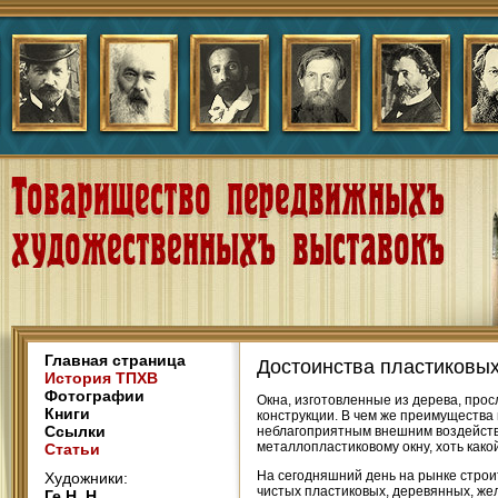
Главная страница
Достоинства пластиковых
История ТПХВ
Фотографии
Окна, изготовленные из дерева, прос
Книги
конструкции. В чем же преимущества 
Ссылки
неблагоприятным внешним воздействи
металлопластиковому окну, хоть какой
Статьи
На сегодняшний день на рынке стро
Художники:
чистых пластиковых, деревянных, жел
Ге Н. Н.