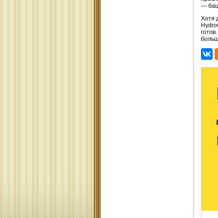
— бац,
Хотя 
Hydro
готов
больш