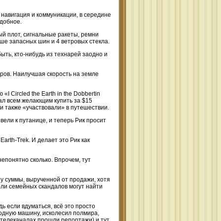
, навигация и коммуникации, в середине
одобное.
й плот, сигнальные ракеты, ремни
ыше запасных шин и 4 ветровых стекла.
ть, кто-нибудь из технарей заодно и
ров. Наилучшая скорость на земле
Circled the Earth in the Dobbertin
гал всем желающим купить за $15
и также «участвовали» в путешествии.
ели к путанице, и теперь Рик просит
rth-Trek. И делает это Рик как
непонятно сколько. Впрочем, тут
ну суммы, вырученной от продажи, хотя
ли семейных скандалов могут найти
дь если вдуматься, всё это просто
водную машину, исколесил полмира,
х телеканалах прошли репортажи) и тут