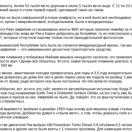
тинента, более 53 тысяч км по дорогам и около 5 тысяч км по воде. С 21 по 2
ский канал и стали первой парой, сделавшей такое на таком.
ия не была совершенной в плане комфорта, но в ней было всё необходимое 
ел, кухню с микроволновкой, холодильником. Были и кондиционеры.
рто-Рико амфибию останавливали агенты ФБР, которые приняли семейку за п
абандистов, когда же Рик и Карен добрались до Колумбии, то их повстречал
47, которые отпустили парочку только после принудительной фотосессии.
иниканской Республике чуть было не случился международный кризис, так ка
 амфибия — это американское десантное транспортное средство.
емя плавания у побережья Майами машина ненадолго заглохла, что привлекл
зости акул. Однако всё обошлось. Кстати, самое большое плавание длилось т
 560 км.
е менее, авантюрная поездка превратилась для пары в 3,5 года изнурительной
ка добралась до дома без сил и денег, Карен сразу же подала на развод. Са
ие от брака, ради которого она была построена. Но обо всём по порядку.
оббертин, вот, кстати, его сайт, является автомобильным энтузиастом. Когда 
тную под названиями Earth-Trek и Dobbertin Surface Orbiter, на его счету уж
вушек и призов за них. Амфибий не было. Да, говорят, что за фантастическ
p («Креветка»).
ей видимости, выбирая в декабре 1993 года основу для машины в виде стальной 
года выпуска, Доббертин думал о «сбыче мечт», о том, чтобы доказать себе и
оятное очевидно.
естве двигателя Рик выбрал GM Powertrain Turbo Diesel V-8 объёмом 6,5 лит
тормоза и другие части были взяты с 1-тонного грузовика. Для навигации исп