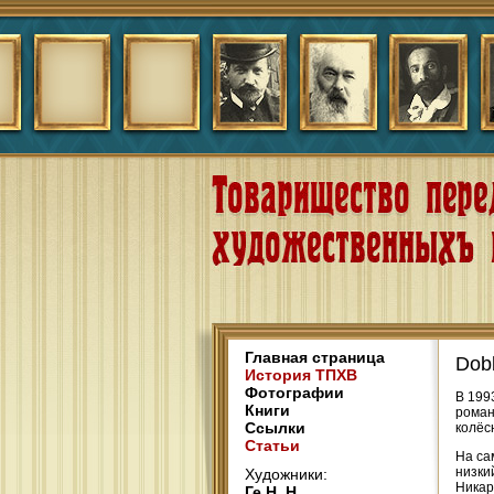
Главная страница
Dob
История ТПХВ
Фотографии
В 199
Книги
роман
Ссылки
колёс
Статьи
На са
низки
Художники:
Никар
Ге Н. Н.