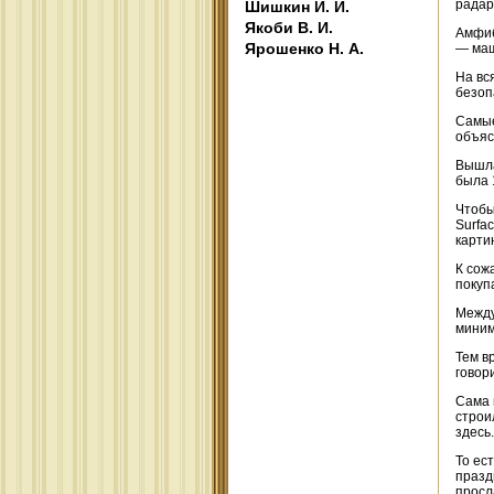
радар
Шишкин И. И.
Якоби В. И.
Амфиб
Ярошенко Н. А.
— маш
На вс
безоп
Самые
объяс
Вышла
была 1
Чтобы
Surfa
карти
К сож
покуп
Между
миниму
Тем в
говор
Сама 
строи
здесь.
То ес
празд
просл