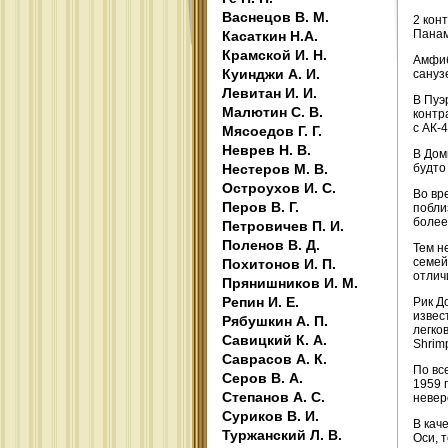
Васнецов В. М.
2 кон
Панам
Касаткин Н.А.
Крамской И. Н.
Амфиб
Куинджи А. И.
сануз
Левитан И. И.
В Пуэ
Малютин С. В.
контр
с АК-
Мясоедов Г. Г.
Неврев Н. В.
В Дом
Нестеров М. В.
будто
Остроухов И. С.
Во вр
Перов В. Г.
побли
более
Петровичев П. И.
Поленов В. Д.
Тем н
семей
Похитонов И. П.
отлич
Прянишников И. М.
Репин И. Е.
Рик Д
извес
Рябушкин А. П.
легко
Савицкий К. А.
Shrim
Саврасов А. К.
По вс
Серов В. А.
1959 
Степанов А. С.
невер
Суриков В. И.
В кач
Туржанский Л. В.
Оси, 