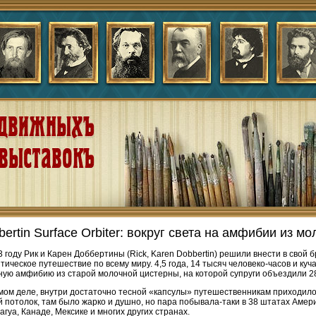
bertin Surface Orbiter: вокруг света на амфибии из м
3 году Рик и Карен Доббертины (Rick, Karen Dobbertin) решили внести в свой
тическое путешествие по всему миру. 4,5 года, 14 тысяч человеко-часов и куча
ную амфибию из старой молочной цистерны, на которой супруги объездили 2
мом деле, внутри достаточно тесной «капсулы» путешественникам приходило
й потолок, там было жарко и душно, но пара побывала-таки в 38 штатах Америк
агуа, Канаде, Мексике и многих других странах.