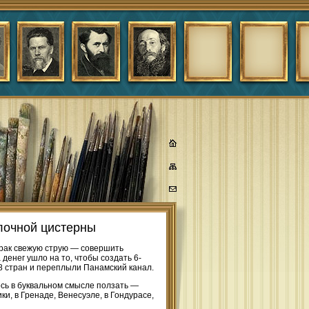
олочной цистерны
 брак свежую струю — совершить
 денег ушло на то, чтобы создать 6-
8 стран и переплыли Панамский канал.
сь в буквальном смысле ползать —
и, в Гренаде, Венесуэле, в Гондурасе,