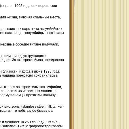
3 февраля 1995 года они переплыли
для жизни, включая спальные места,
еревозивших наркотики колумбийских
и уже настоящие колумбийцы-партизаны
к нервные соседи-гаитяне подумали,
о внимание двух кружащихся
ри дня. За это время было преодолено
 близости, и когда в июне 1996 года
ма машина прекрасно сохранилась в
Рик взялся за строительство амфибии,
е было несколько известных машин—
ую форму панамцы прозвали машину
цистерны (stainless steel milk tanker)
 людям, что небывалое бывает, а
ров и мощностью 250 лошадиных сил.
ользовалась GPS с графопостроителем,