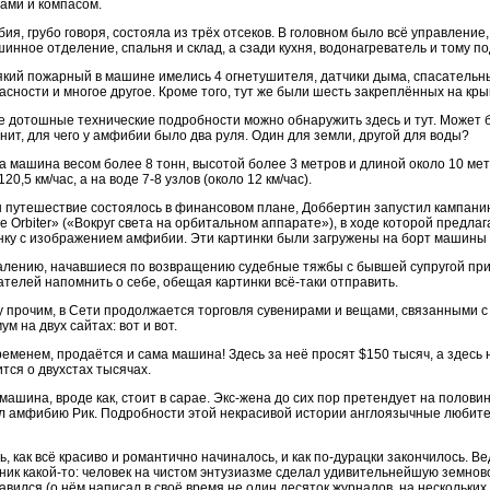
ами и компасом.
ия, грубо говоря, состояла из трёх отсеков. В головном было всё управление
инное отделение, спальня и склад, а сзади кухня, водонагреватель и тому п
який пожарный в машине имелись 4 огнетушителя, датчики дыма, спасательны
асности и многое другое. Кроме того, тут же были шесть закреплённых на кр
 дотошные технические подробности можно обнаружить здесь и тут. Может бы
нит, для чего у амфибии было два руля. Один для земли, другой для воды?
 машина весом более 8 тонн, высотой более 3 метров и длиной около 10 мет
20,5 км/час, а на воде 7-8 узлов (около 12 км/час).
 путешествие состоялось в финансовом плане, Доббертин запустил кампанию «I 
ce Orbiter» («Вокруг света на орбитальном аппарате»), в ходе которой предла
нку с изображением амфибии. Эти картинки были загружены на борт машины 
алению, начавшиеся по возвращению судебные тяжбы с бывшей супругой прив
ателей напомнить о себе, обещая картинки всё-таки отправить.
 прочим, в Сети продолжается торговля сувенирами и вещами, связанными с Ea
м на двух сайтах: вот и вот.
ременем, продаётся и сама машина! Здесь за неё просят $150 тысяч, а здесь 
ится о двухстах тысячах.
машина, вроде как, стоит в сарае. Экс-жена до сих пор претендует на полови
л амфибию Рик. Подробности этой некрасивой истории англоязычные любите
ть, как всё красиво и романтично начиналось, и как по-дурацки закончилось. Ве
ник какой-то: человек на чистом энтузиазме сделал удивительнейшую земно
авился (о нём написал в своё время не один десяток журналов, на нескольки