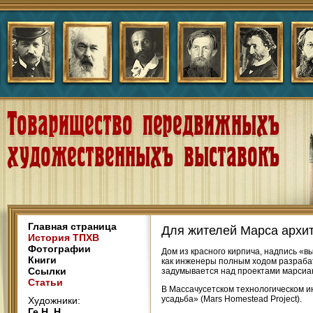
Главная страница
Для жителей Марса архи
История ТПХВ
Фотографии
Дом из красного кирпича, надпись «в
Книги
как инженеры полным ходом разраба
Ссылки
задумывается над проектами марсиан
Статьи
В Массачусетском технологическом и
усадьба» (Mars Homestead Project).
Художники:
Ге Н. Н.