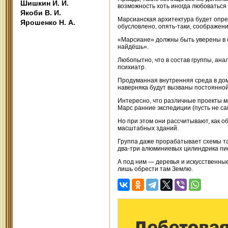
Шишкин И. И.
возможность хоть иногда любоваться
Якоби В. И.
Марсианская архитектура будет опр
Ярошенко Н. А.
обусловлено, опять-таки, соображен
«Марсиане» должны быть уверены в 
найдёшь».
Любопытно, что в состав группы, ан
психиатр.
Продуманная внутренняя среда в дом
наверняка будут вызваны постоянно
Интересно, что различные проекты м
Марс ранние экспедиции (пусть не с
Но при этом они рассчитывают, как о
масштабных зданий.
Группа даже прорабатывает схемы так
два-три алюминиевых цилиндрика пио
А под ним — деревья и искусственные
лишь обрести там Землю.