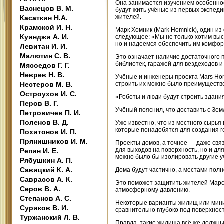
Она занимается изучением особеннос
Васнецов В. М.
будут жить учёные из первых экспед
жителей.
Касаткин Н.А.
Крамской И. Н.
Марк Хомник (Mark Homnick), один из
Куинджи А. И.
следующее: «Мы не только хотим выс
но и надеемся обеспечить им комфор
Левитан И. И.
Малютин С. В.
Это означает наличие достаточного 
библиотек, гаражей для вездеходов и 
Мясоедов Г. Г.
Неврев Н. В.
Учёные и инженеры проекта Mars Hom
Нестеров М. В.
строить их можно было преимуществе
Остроухов И. С.
«Роботы и люди будут строить здани
Перов В. Г.
Учёный пояснил, что доставить с Зе
Петровичев П. И.
Поленов В. Д.
Уже известно, что из местного сырья
которые понадобятся для создания 
Похитонов И. П.
Прянишников И. М.
Проекты домов, а точнее — даже св
для выходов на поверхность, но и д
Репин И. Е.
можно было бы изолировать другие у
Рябушкин А. П.
Савицкий К. А.
Дома будут частично, а местами полн
Саврасов А. К.
Это поможет защитить жителей Марса
Серов В. А.
атмосферному давлению.
Степанов А. С.
Некоторые варианты жилищ или мини
Суриков В. И.
сравнительно глубоко под поверхност
Туржанский Л. В.
Правда, такие жилища всё же должны