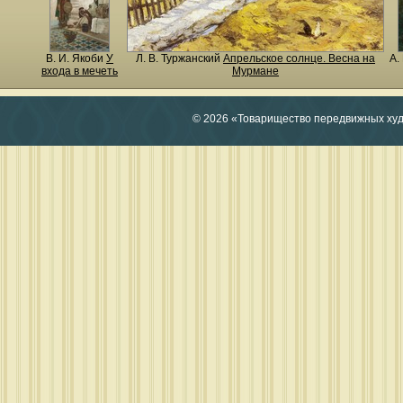
В. И. Якоби
У
Л. В. Туржанский
Апрельское солнце. Весна на
А.
входа в мечеть
Мурмане
© 2026 «Товарищество передвижных ху