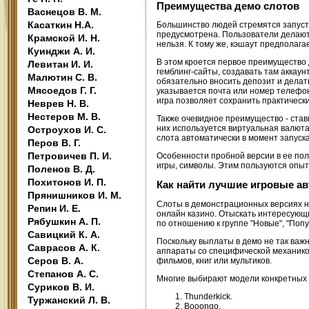
Преимущества демо слотов
Васнецов В. М.
Касаткин Н.А.
Большинство людей стремятся запусти
предусмотрена. Пользователи делают 
Крамской И. Н.
нельзя. К тому же, кэшаут предполага
Куинджи А. И.
В этом кроется первое преимущество
Левитан И. И.
гемблинг-сайты, создавать там аккаун
Малютин С. В.
обязательно вносить депозит и делать
Мясоедов Г. Г.
указывается почта или номер телефо
игра позволяет сохранить практическ
Неврев Н. В.
Нестеров М. В.
Также очевидное преимущество - ставк
них используется виртуальная валюта.
Остроухов И. С.
слота автоматически в момент запуска
Перов В. Г.
Петровичев П. И.
Особенности пробной версии в ее пол
игры, символы. Этим пользуются опыт
Поленов В. Д.
Похитонов И. П.
Как найти лучшие игровые а
Прянишников И. М.
Слоты в демонстрационных версиях 
Репин И. Е.
онлайн казино. Отыскать интересующи
Рябушкин А. П.
по отношению к группе "Новые", "Попу
Савицкий К. А.
Поскольку выплаты в демо не так важн
Саврасов А. К.
аппараты со специфической механикой
Серов В. А.
фильмов, книг или мультиков.
Степанов А. С.
Многие выбирают модели конкретных
Суриков В. И.
Thunderkick.
Туржанский Л. В.
Booongo.