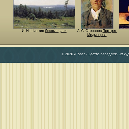
И. И. Шишкин
Лесные дали
А. С. Степанов
Портрет
Медынцева
© 2026 «Товарищество передвижных ху