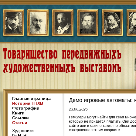
Главная страница
Демо игровые автоматы: к
История ТПХВ
Фотографии
23.06.2026
Книги
Гемблеры могут найти для себя множе
Ссылки
которых не придется платить. Они до
Статьи
сайте или в казино также не обязате
совершеннолетним возрасте.
Художники:
Ге Н. Н.