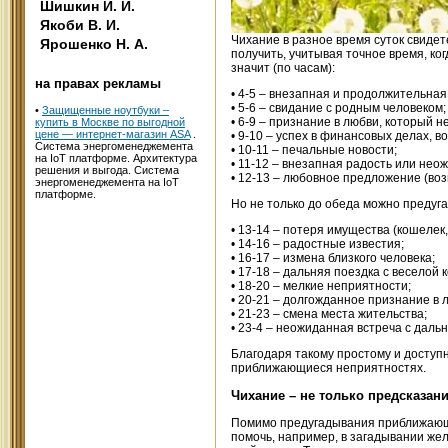
Шишкин И. И.
Якоби В. И.
Чихание в разное время суток свиде
Ярошенко Н. А.
получить, учитывая точное время, ко
значит (по часам):
на правах рекламы
• 4-5 – внезапная и продолжительная
• 5-6 – свидание с родным человеком;
•
Защищенные ноутбуки –
• 6-9 – признание в любви, который н
купить в Москве по выгодной
цене — интернет-магазин ASA
.
• 9-10 – успех в финансовых делах,
Система энергоменеджемента
• 10-11 – печальные новости;
на IoT платформе. Архитектура
• 11-12 – внезапная радость или неож
решения и выгода. Система
• 12-13 – любовное предложение (воз
энергоменеджемента на IoT
платформе.
Но не только до обеда можно предуг
• 13-14 – потеря имущества (кошелек
• 14-16 – радостные известия;
• 16-17 – измена близкого человека;
• 17-18 – дальняя поездка с веселой 
• 18-20 – мелкие неприятности;
• 20-21 – долгожданное признание в 
• 21-23 – смена места жительства;
• 23-4 – неожиданная встреча с даль
Благодаря такому простому и доступ
приближающиеся неприятностях.
Чихание – не только предсказан
Помимо предугадывания приближающих
помочь, например, в загадывании же