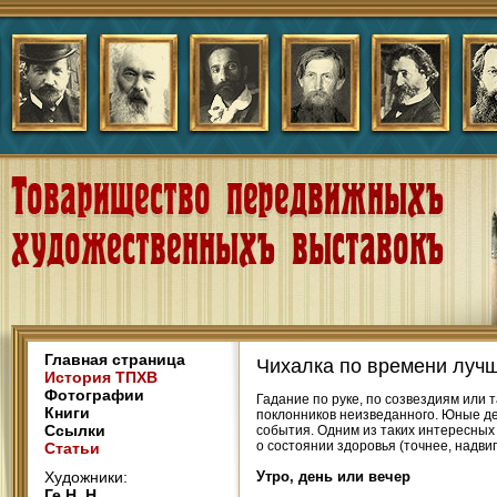
Главная страница
Чихалка по времени луч
История ТПХВ
Фотографии
Гадание по руке, по созвездиям или
Книги
поклонников неизведанного. Юные д
Ссылки
события. Одним из таких интересных
о состоянии здоровья (точнее, надви
Статьи
Художники:
Утро, день или вечер
Ге Н. Н.