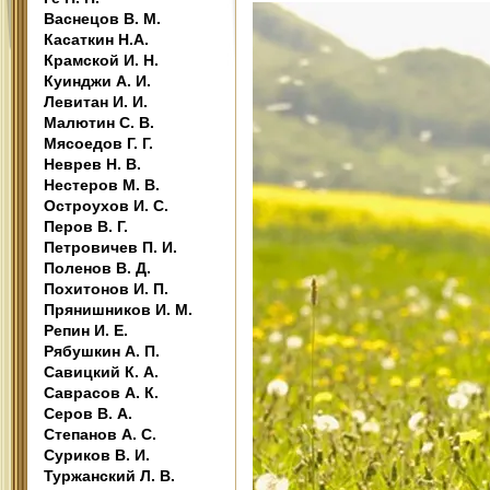
Васнецов В. М.
Касаткин Н.А.
Крамской И. Н.
Куинджи А. И.
Левитан И. И.
Малютин С. В.
Мясоедов Г. Г.
Неврев Н. В.
Нестеров М. В.
Остроухов И. С.
Перов В. Г.
Петровичев П. И.
Поленов В. Д.
Похитонов И. П.
Прянишников И. М.
Репин И. Е.
Рябушкин А. П.
Савицкий К. А.
Саврасов А. К.
Серов В. А.
Степанов А. С.
Суриков В. И.
Туржанский Л. В.