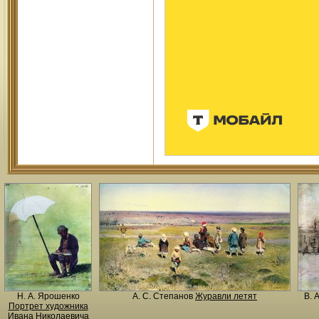
Н. A. Ярошенко
А. С. Степанов
Журавли летят
В. 
Портрет художника
Ивана Николаевича