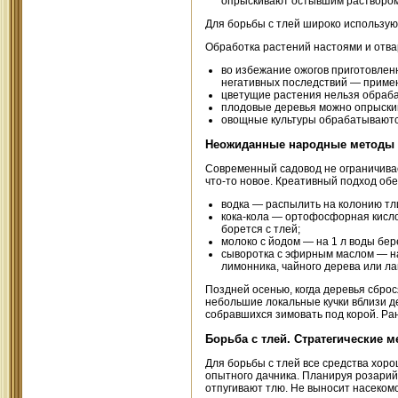
опрыскивают остывшим раствором
Для борьбы с тлей широко использую
Обработка растений настоями и отв
во избежание ожогов приготовленн
негативных последствий — примен
цветущие растения нельзя обраб
плодовые деревья можно опрыскив
овощные культуры обрабатываются
Неожиданные народные методы 
Современный садовод не ограничива
что-то новое. Креативный подход об
водка — распылить на колонию тли
кока-кола — ортофосфорная кислот
борется с тлей;
молоко с йодом — на 1 л воды бер
сыворотка с эфирным маслом — на 
лимонника, чайного дерева или л
Поздней осенью, когда деревья сброс
небольшие локальные кучки вблизи д
собравшихся зимовать под корой. Ран
Борьба с тлей. Стратегические 
Для борьбы с тлей все средства хоро
опытного дачника. Планируя розарий,
отпугивают тлю. Не выносит насекомо