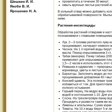
Шишкин И. И.
прокипятить в течение 30 минут;
омыть крупные листья растений и
Якоби В. И.
Ярошенко Н. А.
В зольный отвар можно добавить хоз
обрабатываемой поверхности. Мыльн
ниже.
Растения-инсектициды
Обработка растений отварами и нас
познакомимся с главными помощника
Лук. 2—3 головки репчатого лука и
процеживают, натирают немного м
Чеснок. На 1 л горячей воды беру
масла. Перед опрыскиванием 3 ст.
Табак (махорка). Пачку табака (200
применяют для опрыскивания пло
1,5—2 часов и использовать этот 
Ромашка и одуванчик — природные
корневища, цветы и листья настаив
Бархатцы. Заполнить ведро до пол
процеживания добавляем 40 г мыл
Конский щавель. Эта полевая трав
избавиться от тли. Для приготовл
полного остывания.
Горький перец. На ведро воды пон
водой в соотношении 1:10. Для у
Сосна. На трехлитровую банку вод
Процедить и развести таким же ко
Лимоны и апельсины. Сухие корки 
Томаты. На 10 л воды берут 5 кг 