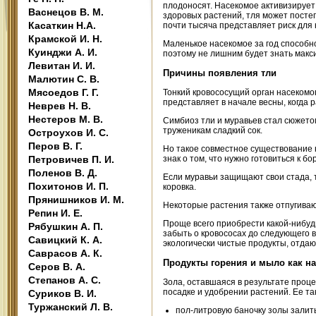
плодоносят. Насекомое активизирует 
Васнецов В. М.
здоровых растений, тля может постеп
Касаткин Н.А.
почти тысяча представляет риск для 
Крамской И. Н.
Маленькое насекомое за год способн
Куинджи А. И.
поэтому не лишним будет знать макс
Левитан И. И.
Причины появления тли
Малютин С. В.
Мясоедов Г. Г.
Тонкий кровососущий орган насекомог
представляет в начале весны, когда 
Неврев Н. В.
Нестеров М. В.
Симбиоз тли и муравьев стал сюжето
труженикам сладкий сок.
Остроухов И. С.
Перов В. Г.
Но такое совместное существование 
Петровичев П. И.
знак о том, что нужно готовиться к бо
Поленов В. Д.
Если муравьи защищают свои стада, 
Похитонов И. П.
коровка.
Прянишников И. М.
Некоторые растения также отпугиваю
Репин И. Е.
Проще всего приобрести какой-нибуд
Рябушкин А. П.
забыть о кровососах до следующего в
Савицкий К. А.
экологически чистые продукты, отда
Саврасов А. К.
Продукты горения и мыло как на
Серов В. А.
Степанов А. С.
Зола, оставшаяся в результате проце
посадке и удобрении растений. Ее та
Суриков В. И.
Туржанский Л. В.
пол-литровую баночку золы залит