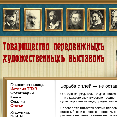
Главная страница
Борьба с тлей — не оста
История ТПХВ
Фотографии
Огородные вредители не дают покоя в
Книги
— и у каждого свои вкусовые предпоч
Ссылки
существующие методы, предлагаем и
Статьи
Садовая тля питается соками плодовы
растений, но и является переносчико
Художники:
растение не цветет и имеет непрезе
Ге Н. Н.