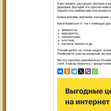
А вот космея, настурция, бегония и п
деревьев. Высадив эти однолетники в
обработать химикатами или концент
Божьи коровки, журчалки, наездники,
Как избавиться от тли с помощью др
амарантов;
маргариток;
папоротника;
ноготков;
паслена черного и др.
Птичий щебет не только радует хозяе
Развесив по участку кормушки, вы при
Мы постарались максимально объемн
тлей. А как вы боретесь с вредителя