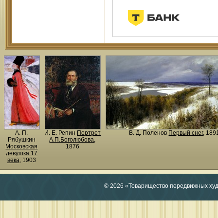
А. П.
И. Е. Репин
Портрет
В. Д. Поленов
Первый снег
, 189
Рябушкин
А.П.Боголюбова
,
Московская
1876
девушка 17
века
, 1903
© 2026 «Товарищество передвижных ху