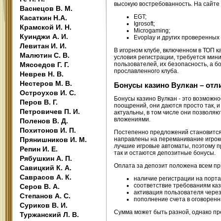
высокую востребованность. На сайте
Васнецов В. М.
EGT;
Касаткин Н.А.
Igrosoft;
Крамской И. Н.
Microgaming;
Куинджи А. И.
Evoplay и других проверенных
Левитан И. И.
В игорном клубе, включенном в ТОП 
Малютин С. В.
условия регистрации, требуется ми
Мясоедов Г. Г.
пользователей, их безопасность, а б
прославленного клуба.
Неврев Н. В.
Нестеров М. В.
Бонусы казино Вулкан – отл
Остроухов И. С.
Бонусы казино Вулкан - это возможн
Перов В. Г.
поощрений, они даются просто так, 
Петровичев П. И.
актуальны, в том числе они позволяют
вложениями.
Поленов В. Д.
Похитонов И. П.
Постепенно предложений становится 
направлены на переманивание игроко
Прянишников И. М.
лучшие игровые автоматы, поэтому 
Репин И. Е.
так и остаются депозитные бонусы.
Рябушкин А. П.
Оплата за депозит положена всем пр
Савицкий К. А.
Саврасов А. К.
наличие регистрации на порта
соответствие требованиям кази
Серов В. А.
активация пользователя чере
Степанов А. С.
пополнение счета в оговоренн
Суриков В. И.
Сумма может быть разной, однако п
Туржанский Л. В.