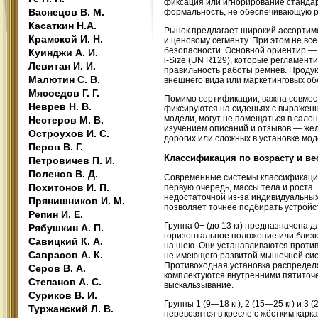
фиксация или игнорирование стандар
Васнецов В. М.
формальность, не обеспечивающую 
Касаткин Н.А.
Рынок предлагает широкий ассортиме
Крамской И. Н.
и ценовому сегменту. При этом не вс
безопасности. Основной ориентир —
Куинджи А. И.
i-Size (UN R129), которые регламент
Левитан И. И.
правильность работы ремнёв. Продук
Малютин С. В.
внешнего вида или маркетинговых о
Мясоедов Г. Г.
Помимо сертификации, важна совмест
Неврев Н. В.
фиксируются на сиденьях с выражен
модели, могут не помещаться в сало
Нестеров М. В.
изучением описаний и отзывов — жел
Остроухов И. С.
дорогих или сложных в установке мод
Перов В. Г.
Классификация по возрасту и ве
Петровичев П. И.
Поленов В. Д.
Современные системы классификации 
Похитонов И. П.
первую очередь, массы тела и роста.
недостаточной из-за индивидуальных
Прянишников И. М.
позволяет точнее подбирать устройс
Репин И. Е.
Группа 0+ (до 13 кг) предназначена 
Рябушкин А. П.
горизонтальное положение или близк
Савицкий К. А.
на шею. Они устанавливаются против 
Саврасов А. К.
не имеющего развитой мышечной сист
Противоходная установка распределя
Серов В. А.
комплектуются внутренними пятиточ
Степанов А. С.
выскальзывание.
Суриков В. И.
Группы 1 (9—18 кг), 2 (15—25 кг) и 3
Туржанский Л. В.
перевозятся в кресле с жёстким карк