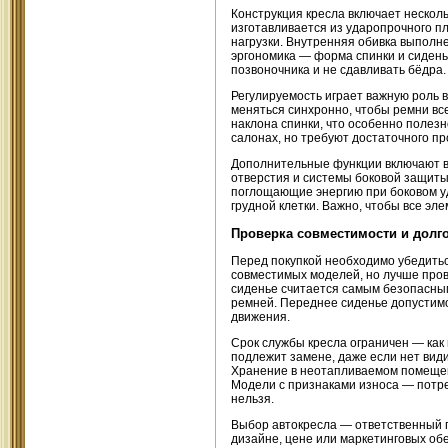
Конструкция кресла включает нескол
изготавливается из ударопрочного п
нагрузки. Внутренняя обивка выполн
эргономика — форма спинки и сиден
позвоночника и не сдавливать бёдра.
Регулируемость играет важную роль 
меняться синхронно, чтобы ремни вс
наклона спинки, что особенно полезн
салонах, но требуют достаточного п
Дополнительные функции включают в
отверстия и системы боковой защиты
поглощающие энергию при боковом уд
грудной клетки. Важно, чтобы все э
Проверка совместимости и долг
Перед покупкой необходимо убедитьс
совместимых моделей, но лучше пров
сиденье считается самым безопасным,
ремней. Переднее сиденье допустимо
движения.
Срок службы кресла ограничен — как 
подлежит замене, даже если нет вид
Хранение в неотапливаемом помещен
Модели с признаками износа — потре
нельзя.
Выбор автокресла — ответственный 
дизайне, цене или маркетинговых о