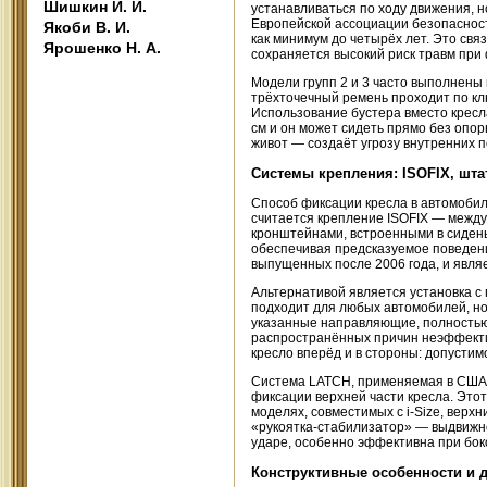
Шишкин И. И.
устанавливаться по ходу движения,
Европейской ассоциации безопаснос
Якоби В. И.
как минимум до четырёх лет. Это свя
Ярошенко Н. А.
сохраняется высокий риск травм при
Модели групп 2 и 3 часто выполнены
трёхточечный ремень проходит по клю
Использование бустера вместо кресл
см и он может сидеть прямо без опо
живот — создаёт угрозу внутренних 
Системы крепления: ISOFIX, шт
Способ фиксации кресла в автомобил
считается крепление ISOFIX — межд
кронштейнами, встроенными в сидень
обеспечивая предсказуемое поведени
выпущенных после 2006 года, и явля
Альтернативой является установка с
подходит для любых автомобилей, но
указанные направляющие, полностью
распространённых причин неэффекти
кресло вперёд и в стороны: допустим
Система LATCH, применяемая в США, а
фиксации верхней части кресла. Это
моделях, совместимых с i-Size, вер
«рукоятка-стабилизатор» — выдвижно
ударе, особенно эффективна при бок
Конструктивные особенности и