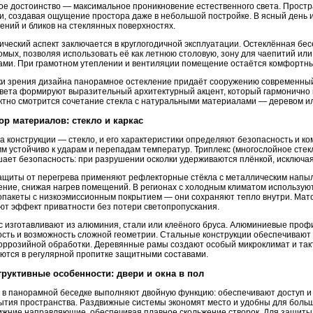
ое достоинство — максимальное проникновение естественного света. Прост
и, создавая ощущение простора даже в небольшой постройке. В ясный день и
ений и бликов на стеклянных поверхностях.
ический аспект заключается в круглогодичной эксплуатации. Остеклённая бес
омых, позволяя использовать её как летнюю столовую, зону для чаепитий или
ами. При грамотном утеплении и вентиляции помещение остаётся комфортны
ки зрения дизайна панорамное остекление придаёт сооружению современный 
света формируют выразительный архитектурный акцент, который гармонично
тно смотрится сочетание стекла с натуральными материалами — деревом и
ор материалов: стекло и каркас
а конструкции — стекло, и его характеристики определяют безопасность и к
м устойчиво к ударам и перепадам температур. Триплекс (многослойное стек
ает безопасность: при разрушении осколки удерживаются плёнкой, исключая
ащиты от перегрева применяют рефлекторные стёкла с металлическим напы
ение, снижая нагрев помещений. В регионах с холодным климатом использую
опакеты с низкоэмиссионным покрытием — они сохраняют тепло внутри. Мат
ют эффект приватности без потери светопропускания.
с изготавливают из алюминия, стали или клеёного бруса. Алюминиевые профи
ость и возможность сложной геометрии. Стальные конструкции обеспечивают
оррозийной обработки. Деревянные рамы создают особый микроклимат и так
ются в регулярной пропитке защитными составами.
труктивные особенности: двери и окна в пол
 в панорамной беседке выполняют двойную функцию: обеспечивают доступ и
ытия пространства. Раздвижные системы экономят место и удобны для больш
ижние направляющие, обеспечивая плавное скольжение створок. Для защиты