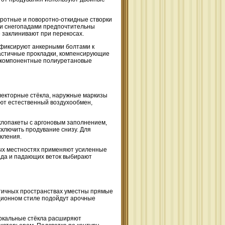
оротные и поворотно-откидные створки
ми снегопадами предпочтительны
 заклинивают при перекосах.
 фиксируют анкерными болтами к
астичные прокладки, компенсирующие
ухкомпонентные полиуретановые
лекторные стёкла, наружные маркизы
ют естественный воздухообмен,
клопакеты с аргоновым заполнением,
ключить продувание снизу. Для
кления.
тых местностях применяют усиленные
ада и падающих веток выбирают
стичных пространствах уместны прямые
ционном стиле подойдут арочные
еркальные стёкла расширяют