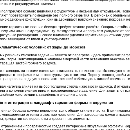
нители и регулируемые прижимы.
в пол требуют особого внимания к фурнитуре и механизмам открывания. Пов
ляют проветривать помещение без полного открытия. В регионах с обильны
мно-сдвижные конструкции: они выдерживают нагрузку снежного покрова и не
ение каркаса к основанию беседки требует точного расчёта. Опорные стойки
ному или каменному фундаменту. Между стеклом и профилем укладывают эл
ратурные расширения. Особое внимание уделяют герметизации стыков: дв
тики защищают от влаги и ультрафиолета.
 климатических условий: от жары до морозов
ых регионах ключевая задача — защита от перегрева. Здесь применяют реф
ольшторы. Вентиляционные клапаны в верхней части остекления обеспечива
твращая застой горячего воздуха.
ах с холодными зимами важно минимизировать теплопотери. Используют сте
разрыв в профилях и многоконтурные уплотнители. Порог утепляют, чтобы ис
твращения наледи устанавливают греющий кабель вдоль нижней кромки осте
вая нагрузка влияет на выбор толщины стекла и жёсткости каркаса. В откры
ли и дополнительные ригели, распределяющие давление. Для защиты от гр
слойные конструкции с закалённым внешним слоем.
йн и интеграция в ландшафт: гармония формы и окружения
лённая беседка должна перекликаться с общим стилем участка. В минимали
, монохромные оттенки и скрытые крепления. Для загородных домов в тради
ы, декоративные переплёты и деревянные элементы.
с отражением и прозрачностью создаёт интересные визуальные эффекты. З