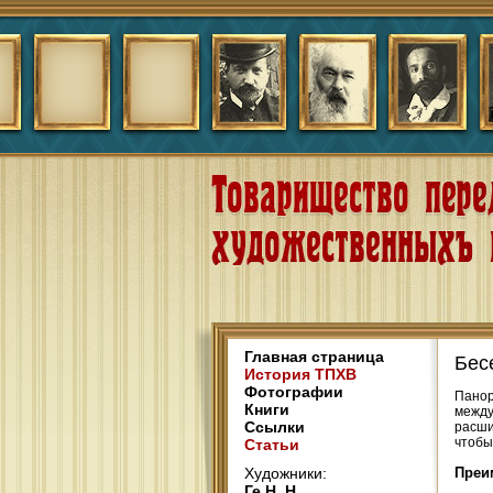
Главная страница
Бес
История ТПХВ
Фотографии
Панор
Книги
между
Ссылки
расши
чтобы
Статьи
Художники:
Преи
Ге Н. Н.