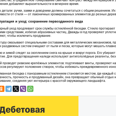
ранство, а градиентное тонирование смягчает контраст между интерьером и э
ления добавляет выразительности в вечернее время.
 детали: ручки, замки и доводчики должны сочетаться с общим решением. Их
имости от стиля — от лаконичных хромированных элементов до резных дерев
луатация и уход: сохранение первозданного вида
ярный уход продлевает срок службы остеклённой беседки. Стекло протирают
ми средствами, избегая абразивных частиц. Дважды в год проверяют уплотни
яют, чтобы исключить продувание.
туру смазывают специальными составами для металлических механизмов, п
и раздвижных систем очищают от пыли и песка, которые могут мешать плавно
ю и зимой следят за скоплением снега на крыше и вокруг порога. Его убирают
тие. Для предотвращения наледи используют антигололёдные реагенты, без
й проводят ревизию крепёжных элементов: подтягивают винты, проверяют н
осов регулируют положение створок, чтобы избежать преждевременного изно
манная беседка с панорамным остеклением становится местом, где каждый 
ачность, прочность и продуманный дизайн, она превращает обычный отдых н
ивание, соединяя уют интерьера с красотой окружающего ландшафта.