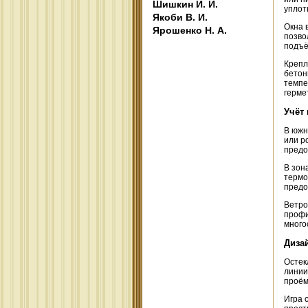
Шишкин И. И.
уплот
Якоби В. И.
Окна 
Ярошенко Н. А.
позво
подъё
Крепл
бетон
темпе
герме
Учёт
В южн
или р
предо
В зон
термо
предо
Ветро
профи
много
Диза
Остек
линии
проём
Игра 