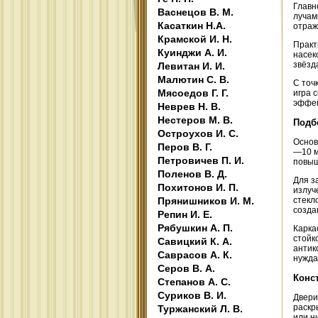
Главн
Васнецов В. М.
лучам
Касаткин Н.А.
отраж
Крамской И. Н.
Практ
Куинджи А. И.
насек
звёзд
Левитан И. И.
Малютин С. В.
С точ
Мясоедов Г. Г.
игра 
эффек
Неврев Н. В.
Нестеров М. В.
Подб
Остроухов И. С.
Основ
Перов В. Г.
—10 м
Петровичев П. И.
повыш
Поленов В. Д.
Для з
Похитонов И. П.
излуч
Прянишников И. М.
стекл
созда
Репин И. Е.
Рябушкин А. П.
Карка
стойк
Савицкий К. А.
антик
Саврасов А. К.
нужда
Серов В. А.
Конс
Степанов А. С.
Суриков В. И.
Двери
раскр
Туржанский Л. В.
или н