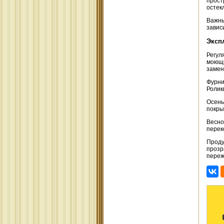
прост
остек
Важны
завис
Эксп
Регул
моющи
замен
Фурни
Ролик
Осень
покры
Весно
перек
Проду
прозр
переж