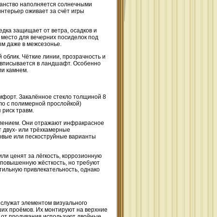
ранство наполняется солнечными
нтерьер оживает за счёт игры
едка защищает от ветра, осадков и
 место для вечерних посиделок под
м даже в межсезонье.
облик. Чёткие линии, прозрачность и
 вписывается в ландшафт. Особенно
ли камнем.
омфорт. Закалённое стекло толщиной 8
ло с полимерной прослойкой)
 риск травм.
лением. Они отражают инфракрасное
т двух- или трёхкамерные
овые или пескоструйные варианты
ли ценят за лёгкость, коррозионную
 повышенную жёсткость, но требуют
тильную привлекательность, однако
 служат элементом визуального
их проёмов. Их монтируют на верхние
 от продувания используют двойные