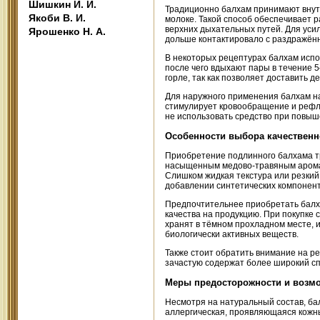
Шишкин И. И.
Традиционно балхам принимают внутр
Якоби В. И.
молоке. Такой способ обеспечивает 
верхних дыхательных путей. Для уси
Ярошенко Н. А.
дольше контактировало с раздражён
В некоторых рецептурах балхам испо
после чего вдыхают пары в течение 
горле, так как позволяет доставить 
Для наружного применения балхам нан
стимулирует кровообращение и рефл
не использовать средство при повыш
Особенности выбора качественн
Приобретение подлинного балхама тр
насыщенным медово-травяным аромат
Слишком жидкая текстура или резкий
добавлении синтетических компонент
Предпочтительнее приобретать балх
качества на продукцию. При покупке 
хранят в тёмном прохладном месте, 
биологически активных веществ.
Также стоит обратить внимание на р
зачастую содержат более широкий сп
Меры предосторожности и возм
Несмотря на натуральный состав, б
аллергическая, проявляющаяся кожны