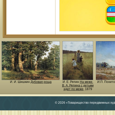
И. И. Шишкин
Дубовая роща
И. Е. Репин
На меже.
И.П. Похит
В. А. Репина с детьми
идет по меже
, 1879
© 2026 «Товарищество передвижных ху