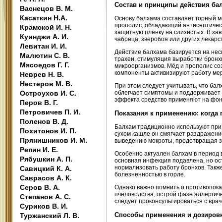
Состав и принципы действия ба
Васнецов В. М.
Касаткин Н.А.
Основу балхама составляет горный м
прополис, обладающий антисептичес
Крамской И. Н.
защитную плёнку на слизистых. В зав
Куинджи А. И.
чабреца, зверобоя или других лекар
Левитан И. И.
Действие балхама базируется на нес
Малютин С. В.
трахеи, стимуляция выработки бронх
Мясоедов Г. Г.
микроорганизмов. Мёд и прополис с
компоненты активизируют работу ме
Неврев Н. В.
Нестеров М. В.
При этом следует учитывать, что ба
Остроухов И. С.
облегчает симптомы и поддерживает
эффекта средство применяют на фоне
Перов В. Г.
Петровичев П. И.
Показания к применению: когда
Поленов В. Д.
Балхам традиционно используют при 
Похитонов И. П.
сухом кашле он смягчает раздражени
Прянишников И. М.
выведению мокроты, предотвращая з
Репин И. Е.
Особенно актуален балхам в период 
Рябушкин А. П.
основная инфекция подавлена, но ос
нормализовать работу бронхов. Такж
Савицкий К. А.
болезненностью в горле.
Саврасов А. К.
Серов В. А.
Однако важно помнить о противопок
пчеловодства, острой фазе аллергич
Степанов А. С.
следует проконсультироваться с вра
Суриков В. И.
Способы применения и дозиров
Туржанский Л. В.