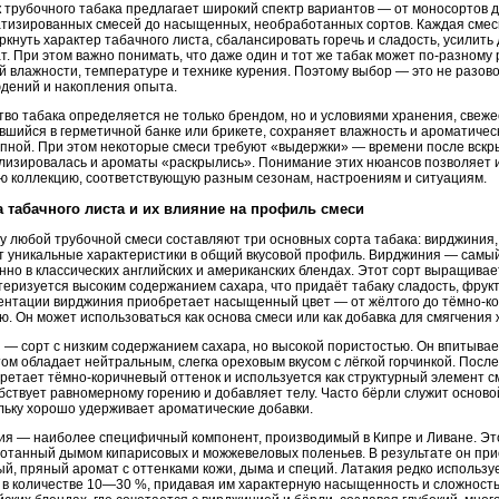
 трубочного табака предлагает широкий спектр вариантов — от моносортов д
тизированных смесей до насыщенных, необработанных сортов. Каждая смесь
ркнуть характер табачного листа, сбалансировать горечь и сладость, усилит
т. При этом важно понимать, что даже один и тот же табак может по-разному 
й влажности, температуре и технике курения. Поэтому выбор — это не разово
дений и накопления опыта.
тво табака определяется не только брендом, но и условиями хранения, свеже
вшийся в герметичной банке или брикете, сохраняет влажность и ароматичес
пной. При этом некоторые смеси требуют «выдержки» — времени после вскры
лизировалась и ароматы «раскрылись». Понимание этих нюансов позволяет 
ю коллекцию, соответствующую разным сезонам, настроениям и ситуациям.
а табачного листа и их влияние на профиль смеси
у любой трубочной смеси составляют три основных сорта табака: вирджиния,
т уникальные характеристики в общий вкусовой профиль. Вирджиния — самы
нно в классических английских и американских блендах. Этот сорт выращива
теризуется высоким содержанием сахара, что придаёт табаку сладость, фрук
нтации вирджиния приобретает насыщенный цвет — от жёлтого до тёмно-кор
ю. Он может использоваться как основа смеси или как добавка для смягчения 
 — сорт с низким содержанием сахара, но высокой пористостью. Он впитыва
том обладает нейтральным, слегка ореховым вкусом с лёгкой горчинкой. Пос
ретает тёмно-коричневый оттенок и используется как структурный элемент см
бствует равномерному горению и добавляет телу. Часто бёрли служит основ
льку хорошо удерживает ароматические добавки.
ия — наиболее специфичный компонент, производимый в Кипре и Ливане. Эт
отанный дымом кипарисовых и можжевеловых поленьев. В результате он пр
й, пряный аромат с оттенками кожи, дыма и специй. Латакия редко используе
 в количестве 10—30 %, придавая им характерную насыщенность и сложность