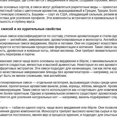
йских блендах, где сочетается с вирджинией и бёрли, создавая глубокий, мног
о основных сортов, в смеси могут добавляться раритетные виды — ориентал
листный табак с цветочным ароматом, выращиваемый в Греции, Турции, Болга
тическую сложность. Башмак — сорт из США, обладающий сильным, резким вк
ествах для усиления профиля. Эти компоненты встречаются в премиальных бл
льность и глубину вкуса.
 смесей и их курительные свойства
чные смеси классифицируются по составу, степени ароматизации и стилю к
ории — английские, американские, ароматизированные и моносорта. Английски
нсированные смеси вирджинии, бёрли и латакии. Они не содержат искусствен
руется естественными процессами ферментации и копчения. Такие смеси х
сть, древесные и кожаные ноты, лёгкая кислинка. Они требуют внимательног
ать перегрева и горечи.
канские смеси чаще всего основаны на вирджинии и бёрли, с минимальным и
аются сладостью, мягкостью и высокой дымностью. Некоторые из них аромат
 фруктовых экстрактов. Эти смеси подходят для начинающих, так как легче ку
о качественные американские бленды без ароматизаторов — например, на 
ут быть не менее сложными, чем английские.
тизированные смеси — отдельная категория, вызывающая споры среди цени
иния, пропитанные ароматами ванили, рома, корицы, яблока, миндаля. Арома
оминирующим. Такие смеси часто используются как «стартовые» для новичков,
ие более приятным. Однако в премиальном сегменте существуют ароматизиро
ляется для усиления натуральных нот — например, ваниль подчёркивает сла
.
орта — табак из одного сорта, чаще всего вирджиния или бёрли. Они позволя
лияния других компонентов. Моносорта требуют высокого качества сырья и п
ываются постепенно, меняя вкус в процессе курения, и подходят для опытны