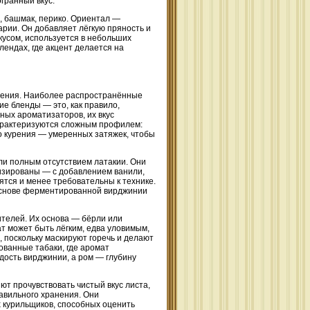
огранный вкус.
, башмак, перико. Ориентал —
рии. Он добавляет лёгкую пряность и
усом, используется в небольших
ендах, где акцент делается на
урения. Наиболее распространённые
е бленды — это, как правило,
ных ароматизаторов, их вкус
арактеризуются сложным профилем:
о курения — умеренных затяжек, чтобы
ли полным отсутствием латакии. Они
изированы — с добавлением ванили,
рятся и менее требовательны к технике.
основе ферментированной вирджинии
телей. Их основа — бёрли или
т может быть лёгким, едва уловимым,
 поскольку маскируют горечь и делают
ванные табаки, где аромат
дость вирджинии, а ром — глубину
ют прочувствовать чистый вкус листа,
равильного хранения. Они
х курильщиков, способных оценить