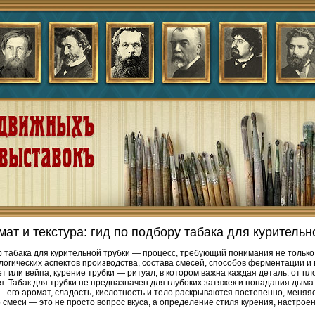
мат и текстура: гид по подбору табака для курительн
 табака для курительной трубки — процесс, требующий понимания не только 
логических аспектов производства, состава смесей, способов ферментации и
ет или вейпа, курение трубки — ритуал, в котором важна каждая деталь: от п
я. Табак для трубки не предназначен для глубоких затяжек и попадания дыма в
— его аромат, сладость, кислотность и тело раскрываются постепенно, меняя
 смеси — это не просто вопрос вкуса, а определение стиля курения, настроен