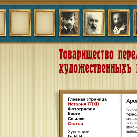
Главная страница
Аро
История ТПХВ
Фотографии
Выбор
Книги
техно
Ссылки
сигар
тлени
Статьи
вино 
Художники:
выбор
Ге Н. Н.