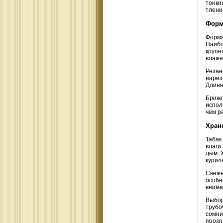
тонки
тлени
Форм
Форма
Наибо
крупн
влажн
Резан
нарез
Длинн
Брике
испол
чем р
Хран
Табак
влаги
дым. 
курил
Свеже
особе
внима
Выбор
трубо
сомни
прозр