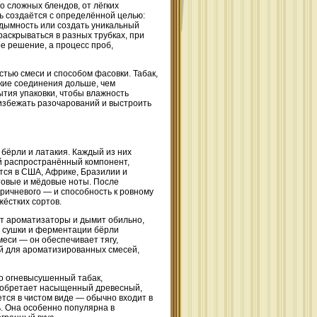
о сложных блендов, от лёгких
 создаётся с определённой целью:
ь дымность или создать уникальный
раскрываться в разных трубках, при
е решение, а процесс проб,
стью смеси и способом фасовки. Табак,
кие соединения дольше, чем
тия упаковки, чтобы влажность
избежать разочарований и выстроить
 бёрли и латакия. Каждый из них
й распространённый компонент,
ется в США, Африке, Бразилии и
товые и мёдовые ноты. После
ичневого — и способность к ровному
жёстких сортов.
ет ароматизаторы и дымит обильно,
ле сушки и ферментации бёрли
еси — он обеспечивает тягу,
ой для ароматизированных смесей,
о огневысушенный табак,
иобретает насыщенный древесный,
тся в чистом виде — обычно входит в
. Она особенно популярна в