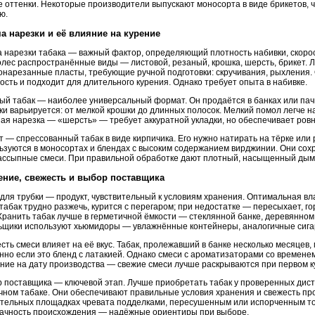
е оттенки. Некоторые производители выпускают моносорта в виде брикетов, 
ю.
а нарезки и её влияние на курение
 нарезки табака — важный фактор, определяющий плотность набивки, скорос
лес распространённые виды — листовой, резаный, крошка, шерсть, брикет. 
онарезанные пласты, требующие ручной подготовки: скручивания, рыхления.
ость и подходит для длительного курения. Однако требует опыта в набивке.
ый табак — наиболее универсальный формат. Он продаётся в банках или пачк
ки варьируется: от мелкой крошки до длинных полосок. Мелкий помол легче н
ая нарезка — «шерсть» — требует аккуратной укладки, но обеспечивает ровно
т — спрессованный табак в виде кирпичика. Его нужно натирать на тёрке или
ьзуются в моносортах и блендах с высоким содержанием вирджинии. Они сох
ассыпные смеси. При правильной обработке дают плотный, насыщенный дым
ение, свежесть и выбор поставщика
 для трубки — продукт, чувствительный к условиям хранения. Оптимальная 
 табак трудно разжечь, курится с перегаром; при недостатке — пересыхает, г
Хранить табак лучше в герметичной ёмкости — стеклянной банке, деревянном
ьщики используют хьюмидоры — увлажнённые контейнеры, аналогичные сиг
сть смеси влияет на её вкус. Табак, пролежавший в банке несколько месяцев
нно если это бленд с латакией. Однако смеси с ароматизаторами со времене
ние на дату производства — свежие смеси лучше раскрываются при первом к
 поставщика — ключевой этап. Лучше приобретать табак у проверенных дис
чном табаке. Они обеспечивают правильные условия хранения и свежесть про
тельных площадках чревата подделками, пересушенным или испорченным то
ачность происхождения — надёжные ориентиры при выборе.