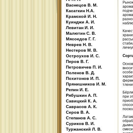
Рынок
Васнецов В. М.
арома
Касаткин Н.А.
подче
арома
Крамской И. Н.
разно
Куинджи А. И.
наблю
Левитан И. И.
Качес
Малютин С. В.
храни
Мясоедов Г. Г.
рассы
стаби
Неврев Н. В.
личну
Нестеров М. В.
Остроухов И. С.
Сорт
Перов В. Г.
Основ
Петровичев П. И.
вноси
особе
Поленов В. Д.
харак
Похитонов И. П.
ферме
Прянишников И. М.
тлени
Репин И. Е.
Бёрли
Рябушкин А. П.
при э
Савицкий К. А.
приоб
спосо
Саврасов А. К.
поско
Серов В. А.
Латак
Степанов А. С.
обраб
Суриков В. И.
дымны
Туржанский Л. В.
смеси