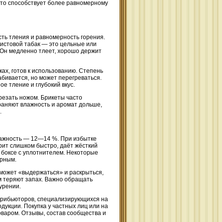
что способствует более равномерному
ть тления и равномерность горения.
Листовой табак — это цельные или
 Он медленно тлеет, хорошо держит
ах, готов к использованию. Степень
абивается, но может перегреваться.
е тление и глубокий вкус.
 резать ножом. Брикеты часто
раняют влажность и аромат дольше,
.
влажность — 12—14 %. При избытке
орит слишком быстро, даёт жёсткий
 боксе с уплотнителем. Некоторые
арным.
, может «выдержаться» и раскрыться,
м теряют запах. Важно обращать
урении.
трибьюторов, специализирующихся на
дукции. Покупка у частных лиц или на
варом. Отзывы, состав сообщества и