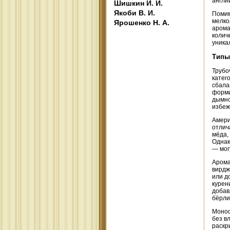
англи
Шишкин И. И.
Якоби В. И.
Помим
мелко
Ярошенко Н. А.
арома
колич
уника
Типы
Трубо
катег
сбала
форми
дымно
избеж
Амери
отлич
мёда,
Однак
— мог
Арома
вирдж
или д
курен
добав
бёрли
Монос
без в
раскр