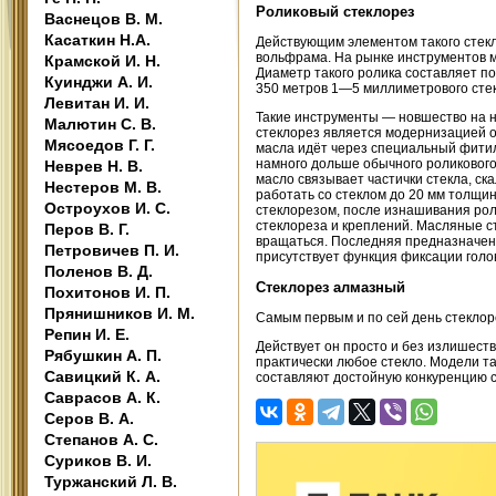
Роликовый стеклорез
Васнецов В. М.
Касаткин Н.А.
Действующим элементом такого стекл
вольфрама. На рынке инструментов м
Крамской И. Н.
Диаметр такого ролика составляет пор
Куинджи А. И.
350 метров 1—5 миллиметрового стекл
Левитан И. И.
Такие инструменты — новшество на на
Малютин С. В.
стеклорез является модернизацией о
Мясоедов Г. Г.
масла идёт через специальный фитил
намного дольше обычного роликового.
Неврев Н. В.
масло связывает частички стекла, ск
Нестеров М. В.
работать со стеклом до 20 мм толщин
Остроухов И. С.
стеклорезом, после изнашивания рол
стеклореза и креплений. Масляные ст
Перов В. Г.
вращаться. Последняя предназначена
Петровичев П. И.
присутствует функция фиксации голо
Поленов В. Д.
Стеклорез алмазный
Похитонов И. П.
Прянишников И. М.
Самым первым и по сей день стеклор
Репин И. Е.
Действует он просто и без излишеств
Рябушкин А. П.
практически любое стекло. Модели та
Савицкий К. А.
составляют достойную конкуренцию 
Саврасов А. К.
Серов В. А.
Степанов А. С.
Суриков В. И.
Туржанский Л. В.