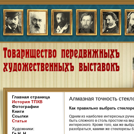
Главная страница
Алмазная точность стекл
История ТПХВ
Фотографии
Как правильно выбрать стеклор
Книги
Ссылки
Одним из наиболее интересных ручны
Статьи
быть сложного в столь простом на ви
интересного. Кроме того, как же выб
Художники:
разобраться, какими же стеклорезы б
Ге Н. Н.