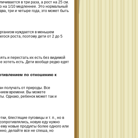
ичивается в три раза, а рост на 25 см.
то на 1/10 медленнее. Это нормальный
два, три и четыре года, это может быть
организм нуждается в меньшем
гося роста, поэтому дети от 2 до 5
зять и перестать их есть без видимой
не хотеть есть. Дети вообще редко едят
ротивлением по отношению к
ан получать от природы. Все
ением времени. Вы можете
ты. Однако, ребенок может так и
ки, блестящие пуговицы и т. п., но в
 сопротивлялись, новую еду нужно
е ему новые продукты более одного или
нно, делайте все не спеша, но