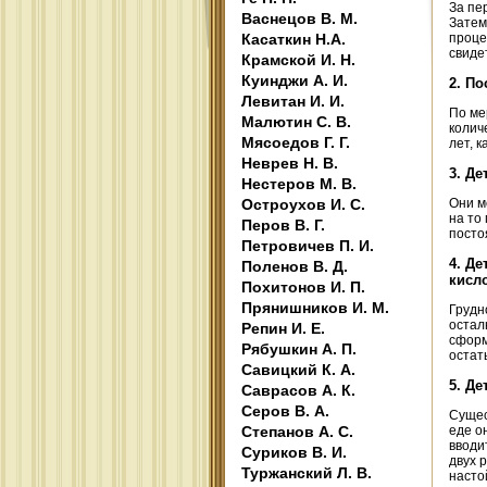
За пе
Васнецов В. М.
Затем
Касаткин Н.А.
проце
свиде
Крамской И. Н.
Куинджи А. И.
2. П
Левитан И. И.
По ме
Малютин С. В.
колич
Мясоедов Г. Г.
лет, 
Неврев Н. В.
3. Д
Нестеров М. В.
Остроухов И. С.
Они м
на то
Перов В. Г.
посто
Петровичев П. И.
4. Д
Поленов В. Д.
кисл
Похитонов И. П.
Прянишников И. М.
Грудн
остал
Репин И. Е.
сформ
Рябушкин А. П.
остат
Савицкий К. А.
5. Д
Саврасов А. К.
Серов В. А.
Сущес
Степанов А. С.
еде о
вводи
Суриков В. И.
двух 
Туржанский Л. В.
насто