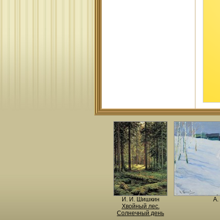
И. И. Шишкин
А.
Хвойный лес.
Солнечный день