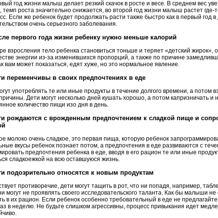
рвый год жизни малыш делает резкий скачок в росте и весе. В среднем вес увел
, темп роста значительно снижается, во второй год жизни малыш растет где-
сс. Если же ребенок будет продолжать расти также быстро как в первый год в 
тельством очень серьезного заболевания.
осле первого года жизни ребенку нужно меньше калорий
ре взросления тело ребенка становиться тоньше и теряет «детский жирок», 
естве энергии из-за изменившихся пропорций, а также по причине замедливше
как вам может показаться, едят хуже, но это нормальное явление.
ети переменчивы в своих предпочтениях в еде
огут употреблять те или иные продукты в течение долгого времени, а потом в
 причины. Дети могут несколько дней кушать хорошо, а потом капризничать и 
янное количество пищи изо дня в день.
ети рождаются с врожденным предпочтением к сладкой пище и соп
ой
ое молоко очень сладкое, это первая пища, которую ребенок запрограммиров
ьные вкусы ребенок познает потом, а предпочтения в еде развиваются с теч
ировать предпочтения ребенка в еде, вводя в его рацион те или иные продук
ься сладкоежкой на всю оставшуюся жизнь.
ети подозрительно относятся к новым продуктам
твует противоречие, дети могут тащить в рот, что ни попадя, например, таблет
ни могут не проявлять своего исследовательского таланта. Как бы малыши не
ть в их рацион. Если ребенок особенно требовательный в еде не предлагайт
раз в неделю. Не будьте слишком агрессивны, процесс привыкания идет медле
йчиво.