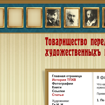
Главная страница
8 ф
История ТПХВ
Фотографии
Что к
Книги
нужно
Ссылки
Приве
Статьи
1. По
Художники:
Ге Н. Н.