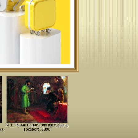
И. Е. Репин
Борис Годунов у Ивана
на
Грозного
, 1890