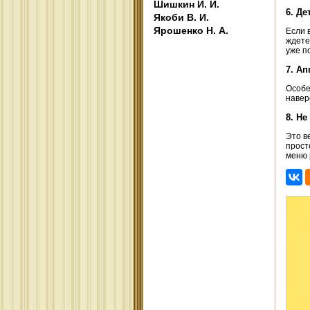
Шишкин И. И.
6. Де
Якоби В. И.
Ярошенко Н. А.
Если 
ждете
уже п
7. Ап
Особе
навер
8. Не
Это в
прост
меню 