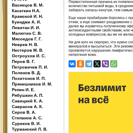
Первостепенная причина их появлен
Васнецов В. М.
количество питьевой воды, в среднем
забирать запасы изнутри, тем самым
Касаткин Н.А.
Крамской И. Н.
Еще наши прабабушки боролись с пр
Куинджи А. И.
отеки, а еще снимают раздражение с 
далее вы изумитесь полученному эфф
Левитан И. И.
антиоксидантными свойствами, или ч
Малютин С. В.
холодных компрессов, вы же не желае
Мясоедов Г. Г.
Ни для кого не сюрприз, что нужно с
Неврев Н. В.
минералов и высыпаться. Эти рекомен
Нестеров М. В.
проявляется нарушение лимфатического
непрочная кожа.
Остроухов И. С.
Перов В. Г.
Петровичев П. И.
Поленов В. Д.
Похитонов И. П.
Прянишников И. М.
Репин И. Е.
Рябушкин А. П.
Савицкий К. А.
Саврасов А. К.
Серов В. А.
Степанов А. С.
Суриков В. И.
Туржанский Л. В.