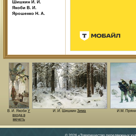
Шишкин И. И.
Якоби В. И.
Ярошенко Н. А.
В. И. Якоби
У
И. И. Шишкин
Зима
И.М. Прян
входа в
мечеть
© 2026 «Товарищество передвижных ху