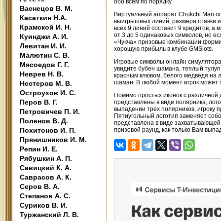
обо всем по порядку.
Васнецов В. М.
Виртуальный аппарат Chukchi Man о
Касаткин Н.А.
выигрышных линий, размера ставки и
Крамской И. Н.
всех 9 линий составит 9 кредитов, а
от 3 до 5 одинаковых символов, но ес
Куинджи А. И.
«Чукча» призовые комбинации формир
Левитан И. И.
хорошую прибыль в клубе GMSlots.
Малютин С. В.
Игровые символы онлайн симулятора
Мясоедов Г. Г.
увидите бубен шамана, теплый тулуп 
Неврев Н. В.
красным клювом, белого медведя на 
шаман. В любой момент игрок может з
Нестеров М. В.
Остроухов И. С.
Помимо простых иконок с различной 
Перов В. Г.
представлены в виде полярника, лого
выпадении трех полярников, игроку п
Петровичев П. И.
Пятиугольный логотип заменяет собо
Поленов В. Д.
представлена в виде захватывающей р
Похитонов И. П.
призовой раунд, как только Вам выпад
Прянишников И. М.
Репин И. Е.
Рябушкин А. П.
Савицкий К. А.
Саврасов А. К.
Серов В. А.
Степанов А. С.
Суриков В. И.
Туржанский Л. В.