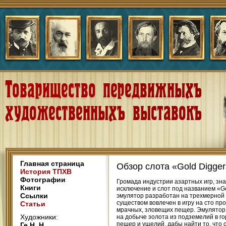
Главная страница
Обзор слота «Gold Digge
История ТПХВ
Фотографии
Громада индустрии азартных игр, зна
Книги
исключение и слот под названием «Go
Ссылки
эмулятор разработан на трехмерной 
существом вовлечен в игру на сто пр
Статьи
мрачных, зловещих пещер. Эмулятор 
Художники:
на добыче золота из подземелий в г
пещер и ущелий, дабы найти то, что с
Ге Н. Н.