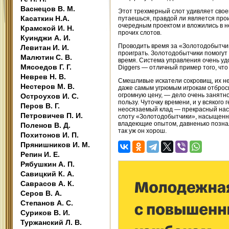
Васнецов В. М.
Этот трехмерный слот удивляет свое
Касаткин Н.А.
путаешься, правдой ли является пр
очередным проектом и вложились в не
Крамской И. Н.
прочих слотов.
Куинджи А. И.
Проводить время за «Золотодобытчик
Левитан И. И.
проиграть. Золотодобытчики помогут
Малютин С. В.
время. Система управления очень удоб
Мясоедов Г. Г.
Diggers — отличный пример того, что
Неврев Н. В.
Смешливые искатели сокровищ, их н
Нестеров М. В.
даже самым угрюмым игрокам отброси
огромную цену, — дело очень занятно
Остроухов И. С.
пользу. Чуточку времени, и у всякого
Перов В. Г.
неосязаемый клад — прекрасный наст
Петровичев П. И.
слоту «Золотодобытчики», насыщенно
владеющие опытом, давненько познали,
Поленов В. Д.
так уж он хорош.
Похитонов И. П.
Прянишников И. М.
Репин И. Е.
Рябушкин А. П.
Савицкий К. А.
Саврасов А. К.
Серов В. А.
Степанов А. С.
Суриков В. И.
Туржанский Л. В.