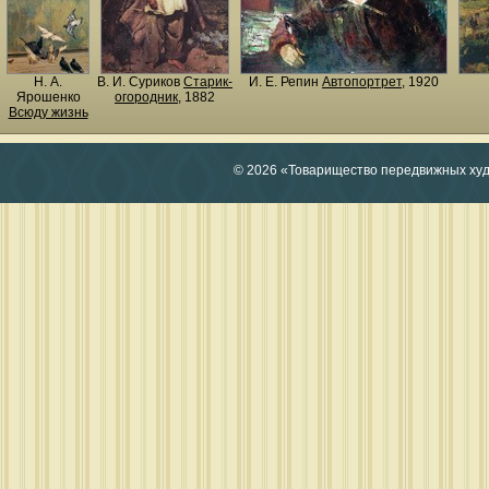
Н. A.
В. И. Суриков
Старик-
И. Е. Репин
Автопортрет
, 1920
Ярошенко
огородник
, 1882
Всюду жизнь
© 2026 «Товарищество передвижных ху