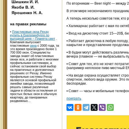
Шишкин И. И.
По вторникам — Beer night — между 2
Якоби В. И.
В этом мире нескончаемого праздника
Ярошенко Н. А.
А теперь несколько советов тем, кт
на правах рекламы
• Халикарнас работает с мая по октяб
•
Пластиковые окна Рехау
• Вход на дискотеку стоит 15—20$, б
купить в Екатеринбурге по
выгодной цене – Планета свет
.
• Работает дискотека в любую погоду
Компания выпускает
накрытие и представление продолжа
пластиковые
окна
с 2000 года, за
это время произведено более 1
• В будни могут действовать различн
700 000 окон. Специалисты
завода знают об пластиковых
вечера (главное — не выбрасывать п
окнах все, и работали с многими
профильными системами, а
• Совет для тех, кто не хочет потрат
сейчас остановили свой выбор
(например неплохое пиво местный Effe
на практичных и долговечных
решениях от Рехау. Именно
• На входе охрана осуществляет стр
профильные системы Рехау
спиртное, любого вида оружие. Это 
являются основой профильной
беспорядки.
линейки завода, позволяющей
решать самые различные
задачи в области остекления от
• Совет — часы и мобильные телефон
простых белых окон в обычную
квартиру, до панорамных
поиграть
раздвижных...