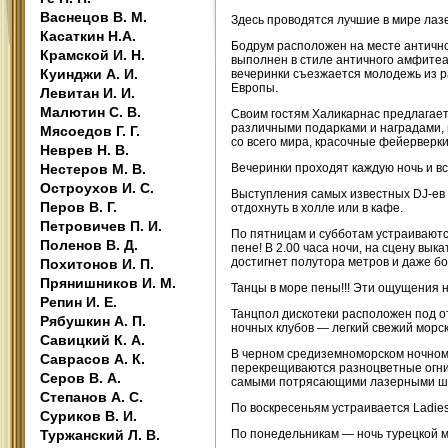
Васнецов В. М.
Здесь проводятся лучшие в мире лаз
Касаткин Н.А.
Бодрум расположен на месте античног
Крамской И. Н.
выполнен в стиле античного амфитеа
Куинджи А. И.
вечеринки съезжается молодежь из р
Европы.
Левитан И. И.
Малютин С. В.
Своим гостям Халикарнас предлагает
различными подарками и наградами,
Мясоедов Г. Г.
со всего мира, красочные фейерверки 
Неврев Н. В.
Нестеров М. В.
Вечеринки проходят каждую ночь и все
Остроухов И. С.
Выступления самых известных DJ-ев ми
Перов В. Г.
отдохнуть в холле или в кафе.
Петровичев П. И.
По пятницам и субботам устраивают
Поленов В. Д.
пене! В 2.00 часа ночи, на сцену вы
достигнет полутора метров и даже б
Похитонов И. П.
Прянишников И. М.
Танцы в море пены!!! Эти ощущения н
Репин И. Е.
Танцпол дискотеки расположен под о
Рябушкин А. П.
ночных клубов — легкий свежий морск
Савицкий К. А.
В черном средиземноморском ночном
Саврасов А. К.
перекрещиваются разноцветные огни 
Серов В. А.
самыми потрясающими лазерными шо
Степанов А. С.
По воскресеньям устраивается Ladies 
Суриков В. И.
Туржанский Л. В.
По понедельникам — ночь турецкой м