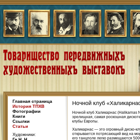
Главная страница
Ночной клуб «Халикарна
История ТПХВ
Фотографии
Ночной клуб Халикарнас (Halikarnas 
Книги
зрелищная, самая роскошная дискотек
Ссылки
клубы Европы.
Статьи
Халикарнас — это огромный диско-кл
открывается потрясающий вид на мор
Художники:
его танцполе легко размещаются 500
Ге Н. Н.