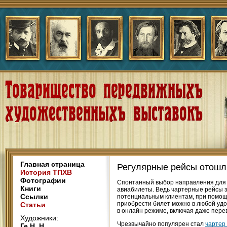
Главная страница
Регулярные рейсы отошл
История ТПХВ
Фотографии
Спонтанный выбор направления для о
Книги
авиабилеты. Ведь чартерные рейсы 
Ссылки
потенциальным клиентам, при помощ
приобрести билет можно в любой удо
Статьи
в онлайн режиме, включая даже пере
Художники:
Чрезвычайно популярен стал
чартер
Ге Н. Н.