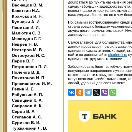
добираться до пункта назначения без 
Васнецов В. М.
самых небольших задержках вылета, 
Касаткин Н.А.
новости, даже относительно вылета,
пассажирам абсолютно не о чем бесп
Крамской И. Н.
Куинджи А. И.
Но, самыми востребованными среди 
страна всегда с большим уважением 
Левитан И. И.
других достопримечательностей. Име
Малютин С. В.
данному направлению.
Мясоедов Г. Г.
Самое главное, для большинства клие
Неврев Н. В.
данной процедурой под силу даже лю
Нестеров М. В.
одними из самых активных людей, стр
найти на данном сайте
charterok.ru
ну
Остроухов И. С.
одним из сотрудников компании.
Перов В. Г.
Петровичев П. И.
Забронировать билет в любую страну
популярные направления лучше всего
Поленов В. Д.
может привести к тому, что люди ис
Похитонов И. П.
могут позволить себе только люди, к
Прянишников И. М.
любой, удобный для себя момент.
Репин И. Е.
Рябушкин А. П.
Савицкий К. А.
Саврасов А. К.
Серов В. А.
Степанов А. С.
Суриков В. И.
Туржанский Л. В.