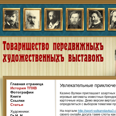
Главная страница
Увлекательные приключен
История ТПХВ
Фотографии
Казино Вулкан приглашает азартных 
Книги
игровые автоматы известных брендов
Ссылки
карточные игры. Демо версии виртуал
определиться с выбором тематики п
Статьи
На портале
http://sport-vulkanstavka3.
Художники:
своего онлайн досуга такие слоты как M
Ге Н. Н.