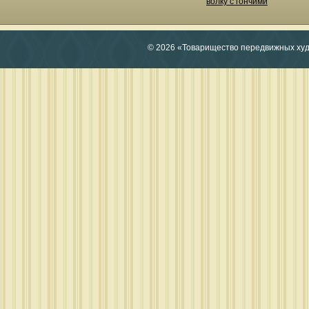
волку с гончими
© 2026 «Товарищество передвижных ху