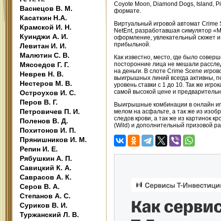
Coyote Moon, Diamond Dogs, Island, P
Васнецов В. М.
формате.
Касаткин Н.А.
Виртуальный игровой автомат Crime 
Крамской И. Н.
NetEnt, разработавшая симулятор «М
Куинджи А. И.
оформление, увлекательный сюжет и 
прибыльной.
Левитан И. И.
Малютин С. В.
Как известно, место, где было сове
Мясоедов Г. Г.
посторонние лица не мешали расслед
на деньги. В слоте Crime Scene игро
Неврев Н. В.
выигрышных линий всегда активны, п
Нестеров М. В.
уровень ставки с 1 до 10. Так же игр
самой высокой цене и предварительн
Остроухов И. С.
Перов В. Г.
Выигрышные комбинации в онлайн иг
Петровичев П. И.
мелом на асфальте, а так же из изоб
следов крови, а так же из картинок 
Поленов В. Д.
(Wild) и дополнительный призовой ра
Похитонов И. П.
Прянишников И. М.
Репин И. Е.
Рябушкин А. П.
Савицкий К. А.
Саврасов А. К.
Серов В. А.
Степанов А. С.
Суриков В. И.
Туржанский Л. В.