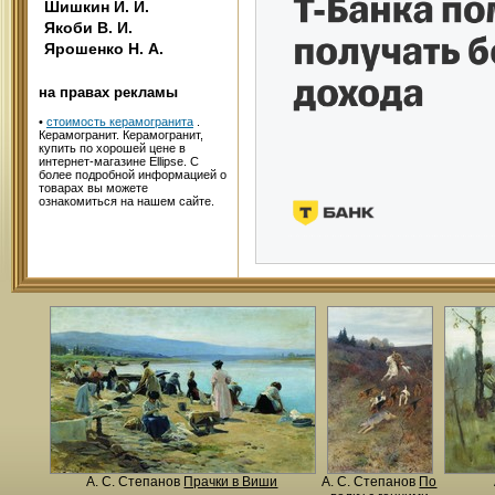
Шишкин И. И.
Якоби В. И.
Ярошенко Н. А.
на правах рекламы
•
стоимость керамогранита
.
Керамогранит. Керамогранит,
купить по хорошей цене в
интернет-магазине Ellipse. С
более подробной информацией о
товарах вы можете
ознакомиться на нашем сайте.
А. С. Степанов
Прачки в Виши
А. С. Степанов
По