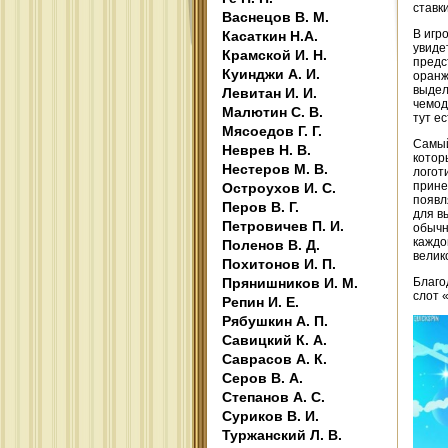
ставк
Васнецов В. М.
В игр
Касаткин Н.А.
увиде
Крамской И. Н.
предс
Куинджи А. И.
оранж
выдел
Левитан И. И.
чемод
Малютин С. В.
тут е
Мясоедов Г. Г.
Самый
Неврев Н. В.
котор
Нестеров М. В.
логот
прине
Остроухов И. С.
появл
Перов В. Г.
для в
Петровичев П. И.
обычн
каждо
Поленов В. Д.
велик
Похитонов И. П.
Прянишников И. М.
Благо
слот 
Репин И. Е.
Рябушкин А. П.
Савицкий К. А.
Саврасов А. К.
Серов В. А.
Степанов А. С.
Суриков В. И.
Туржанский Л. В.