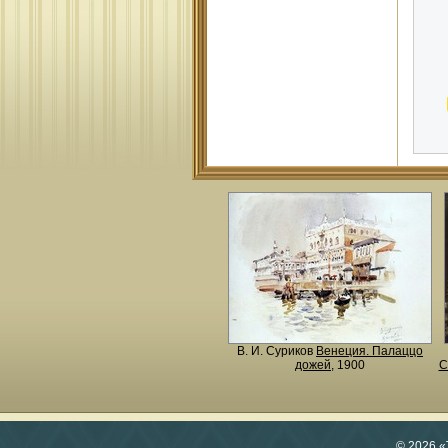
В. И. Суриков
Венеция. Палаццо
дожей
, 1900
С
© 2026 