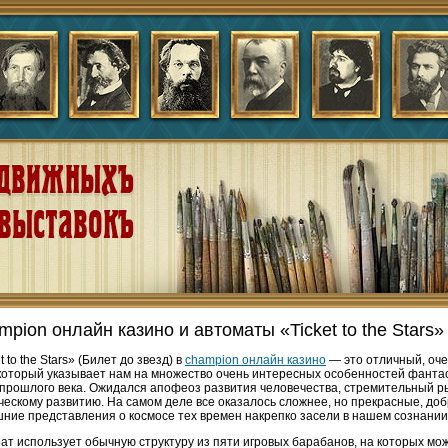
pion онлайн казино и автоматы «Ticket to the Stars»
t to the Stars» (Билет до звезд) в
champion онлайн казино
— это отличный, оче
 который указывает нам на множество очень интересных особенностей фантас
 прошлого века. Ожидался апофеоз развития человечества, стремительный ры
ческому развитию. На самом деле все оказалось сложнее, но прекрасные, доб
ние представления о космосе тех времен накрепко засели в нашем сознании
ат использует обычную структуру из пяти игровых барабанов, на которых мож