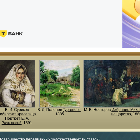
В. И. Суриков
В. Д. Поленов
Тургенево
,
М. В. Нестеров
Избрание Миха
ибирская красавица.
1885
на царство
, 188
Портрет Е. А.
Рачковской
, 1891
«Товарищество передвижных художественных выставок»