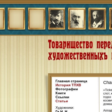
Главная страница
Cham
История ТПХВ
Фотографии
«Ticke
Книги
слот,
Ссылки
годах
косми
Статьи
домаш
Художники:
Аппар
Ге Н. Н.