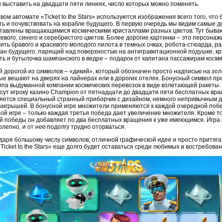
и выставить на двадцати пяти линиях, число которых можно поменять.
овом автомате «Ticket to the Stars» используются изображения всего того, чт
ть и почувствовать на корабле будущего. В первую очередь мы видим самые 
тавлены вращающимися космическими кристаллами разных цветов. Тут бываю
евого, синего и серебристого цветов. Более дорогие картинки – это персонаж
ить бравого и красивого молодого пилота в темных очках, робота-стюарда, р
ан будущего, парящий над поверхностью на антигравитационной подушке, кр
сть и бутылочка шампанского в ведре – подарок от капитана пассажирам косм
 дорогой из символов – «дикий», который обозначен просто надписью на золо
ые вешают на дверях на лайнерах или в дорогих отелях. Бонусный символ п
ипа выдуманной компании космических перевозок в виде взлетающей ракеты.
сут игроку казино Champion от пятнадцати до двадцати пяти бесплатных вр
яется специальный странный приборчик с дизайном, немного непривычным д
ыигрышей. В бонусной игре множители применяются к каждой очередной побед
ой игре – только каждая третья победа дает увеличение множителя. Кроме то
й победы он добавляет по два бесплатных вращения к уже имеющимся. Игра и
олепно, и от нее подолгу трудно оторваться.
даря большому числу символов, отличной графической идее и просто притяг
«Ticket to the Stars» еще долго будет оставаться среди любимых и востребов