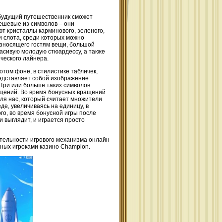
о будущий путешественник сможет
дешевые из символов – они
т кристаллы карминового, зеленого,
и слота, среди которых можно
азносящего гостям вещи, большой
асивую молодую стюардессу, а также
ического лайнера.
том фоне, в стилистике табличек,
редставляет собой изображение
 Три или больше таких символов
ащений. Во время бонусных вращений
ля нас, который считает множители
е, увеличиваясь на единицу, в
го, во время бонусной игры после
 выглядит, и играется просто
ательности игрового механизма онлайн
анных игроками казино Champion.